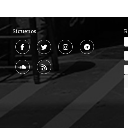
Síguenos
R