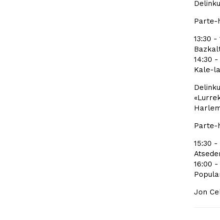
Delinku
Parte-h
13:30 -
Bazkal
14:30 -
Kale-la
Delinku
«Lurre
Harlem
Parte-h
15:30 -
Atseden
16:00 -
Popular
Jon Cel