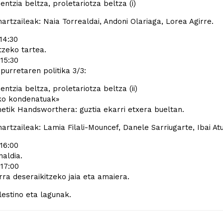
entzia beltza, proletariotza beltza (i)
artzaileak: Naia Torrealdai, Andoni Olariaga, Lorea Agirre.
 14:30
tzeko tartea.
 15:30
purretaren politika 3/3:
entzia beltza, proletariotza beltza (ii)
ko kondenatuak»
etik Handsworthera: guztia ekarri etxera bueltan.
artzaileak: Lamia Filali-Mouncef, Danele Sarriugarte, Ibai Atu
 16:00
aldia.
 17:00
ra deseraikitzeko jaia eta amaiera.
estino eta lagunak.