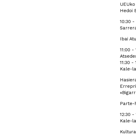
UEUko 
Hedoi E
10:30 -
Sarrera
Ibai At
11:00 - 
Atseden
11:30 - 
Kale-la
Hasiera
Errepri
«Bigarr
Parte-
12:30 -
Kale-la
Kultura