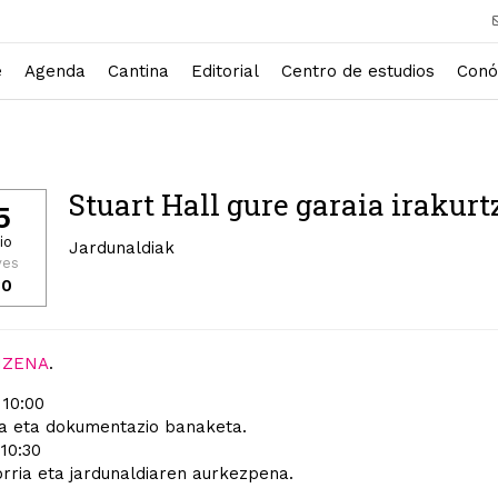
e
Agenda
Cantina
Editorial
Centro de estudios
Conó
Stuart Hall gure garaia irakurt
5
io
Jardunaldiak
ves
30
IZENA
.
 10:00
a eta dokumentazio banaketa.
 10:30
rria eta jardunaldiaren aurkezpena.