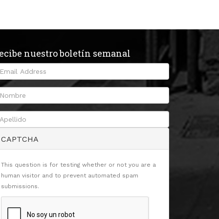
ecibe nuestro boletín semanal
CAPTCHA
This question is for testing whether or not you are a
human visitor and to prevent automated spam
submissions.