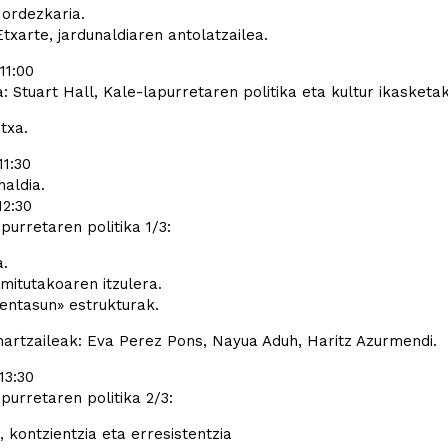
ordezkaria.
txarte, jardunaldiaren antolatzailea.
 11:00
: Stuart Hall, Kale-lapurretaren politika eta kultur ikasketak
utxa.
11:30
aldia.
12:30
purretaren politika 1/3:
.
mitutakoaren itzulera.
entasun» estrukturak.
hartzaileak: Eva Perez Pons, Nayua Aduh, Haritz Azurmendi.
 13:30
purretaren politika 2/3:
, kontzientzia eta erresistentzia