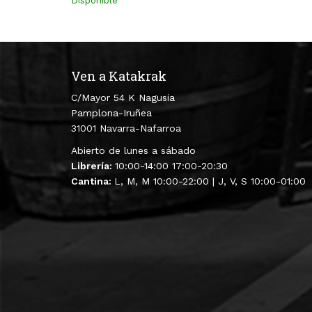
Disponible
Ven a Katakrak
C/Mayor 54 K Nagusia
Pamplona-Iruñea
31001 Navarra-Nafarroa
Abierto de lunes a sábado
Librería:
10:00-14:00 17:00-20:30
Cantina:
L, M, M 10:00-22:00 | J, V, S 10:00-01:00