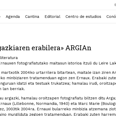
e
Agenda
Cantina
Editorial
Centro de estudios
Conó
gazkiaren erabilera» ARGIAn
literatura
rnauxen fotografiatutako maitasun istorioa itzuli du Leire La
martxotik 2004ko urtarrilera bitartean, maitale izan ziren A
ko minbiziaren tratamenduan egon zen Ernaux. Erabaki zuten
inguruan idatzi eta testuak trukatzea; hamalau irudi, oroitza
n lan berriak.
 argazki, hamalau oroitzapen fotografiatu biltzen ditu Argaz
rnaux (Lillebonne, Normandia, 1940) eta Marc Marie (Boulogn
ez, 2003tik 2004ra. Ernauxi bularreko minbizia atzemana ziot
aino murgilduta zegoen tratamenduan. Erabaki zuten harrema