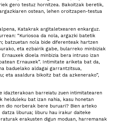
iek gero testuz hornitzea. Bakoitzak beretik,
, argazkiaren ostean, lehen oroitzapen-testua
talpena, Katakrak argitaletxearen enkarguz.
rrean: “Kuriosoa da nola, argazki batetik
n; batzuetan nola bide diferenteak hartzen
asurako, eta ezbairik gabe, bularreko minbiziak
 Ernauxek dioela minbizia bera intruso izan
atean Ernauxek”. Intimitate ariketa bat da,
na baduelako aldagai garrantzitsua,
tu; eta asaldura bikoitz bat da azkenerako”,
e idazterakoan barreiatu zuen intimitatearen
k helduleku bat izan nahia, kasu honetan
zen dio norberak bere buruari? Bien arteko
datza liburua; liburu hau irakur daiteke
literaturak erakusten digun moduan, harremanak