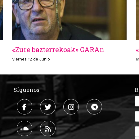
«Zure bazterrekoak» GARAn
Viernes 12 de Junio
M
Síguenos
R