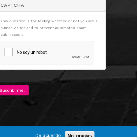
CAPTCHA
This question is for testing whether or not you are a
human visitor and to prevent automated spam
submissions.
Suscribirme!
De acuerdo
No, gracias