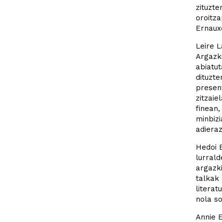
zituzte
oroitza
Ernauxe
Leire L
Argazki
abiatut
dituzte
present
zitzaie
finean,
minbizi
adieraz
Hedoi E
lurrald
argazki
talkak 
literat
nola so
Annie E