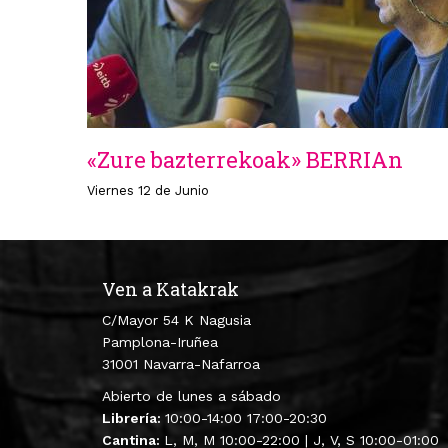
«Zure bazterrekoak» BERRIAn
Viernes 12 de Junio
Ven a Katakrak
C/Mayor 54 K Nagusia
Pamplona-Iruñea
31001 Navarra-Nafarroa
Abierto de lunes a sábado
Librería:
10:00-14:00 17:00-20:30
Cantina:
L, M, M 10:00-22:00 | J, V, S 10:00-01:00