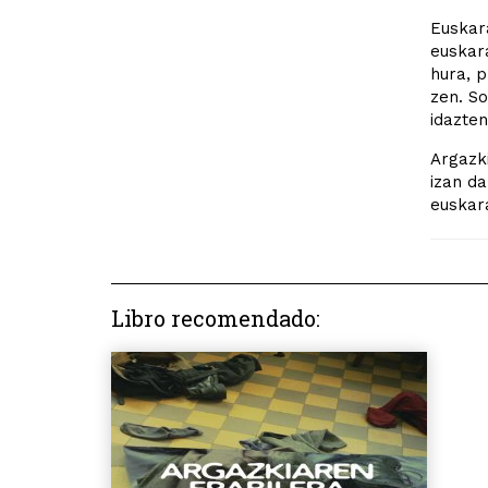
Euskar
euskara
hura, p
zen. So
idazten
Argazki
izan da
euskara
Libro recomendado: