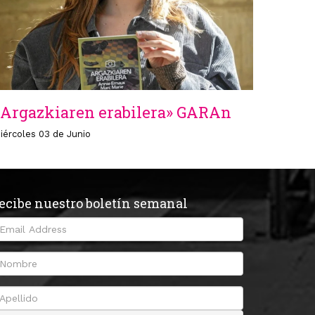
«Argazkiaren erabilera» GARAn
iércoles 03 de Junio
ecibe nuestro boletín semanal