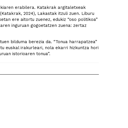
iaren erabilera. Katakrak argitaletxeak
Katakrak, 2024), Lakastak itzuli zuen. Liburu
tan ere aitortu zuenez, edukiz “oso politikoa”
karen inguruan gogoetatzen zuena: zertaz
ituen bilduma berezia da. “Tonua harrapatzea”
u euskal irakurleari, nola ekarri hizkuntza hori
uruan istorioaren tonua”.