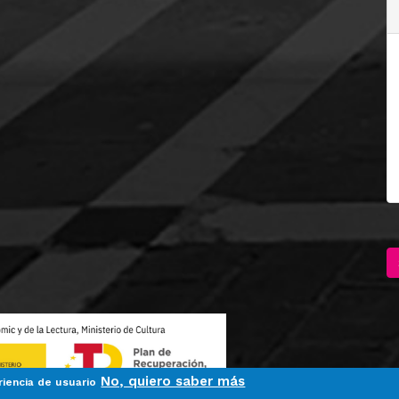
No, quiero saber más
riencia de usuario