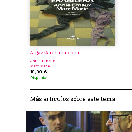
Argazkiaren erabilera
Annie Ernaux
Marc Marie
19,00 €
Disponible
Más artículos sobre este tema