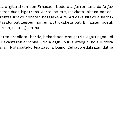
az argitaratzen den Ernauxen bederatzigarren lana da Argazk
tzen duen bigarrena. Aurrekoa ere, Idazketa labana bat da (
rentsaurreko honetan bezalaxe ARGIAri eskainitako elkarrizke
lasaldi bat zegoen hor, email trukaketa bat, Ernauxen poeti
 zuen, nola egiten zuen...
aren erabilera, berriz, beharbada ezaugarri ukigarriagoak d
 Lakastaren erronka: “Nola egin liburua atsegin, nola lurrerat
ra... Nolabaiteko leialtasuna baino, gehiago eduki izan dut b