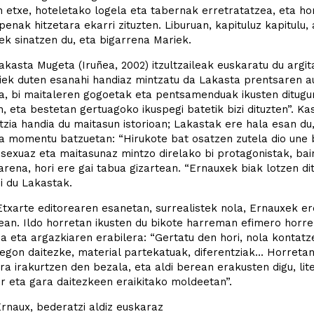
n etxe, hoteletako logela eta tabernak erretratatzea, eta hor
penak hitzetara ekarri zituzten. Liburuan, kapituluz kapitulu
k sinatzen du, eta bigarrena Mariek.
akasta Mugeta (Iruñea, 2002) itzultzaileak euskaratu du argi
ek duten esanahi handiaz mintzatu da Lakasta prentsaren au
a, bi maitaleren gogoetak eta pentsamenduak ikusten ditugu
n, eta bestetan gertuagoko ikuspegi batetik bizi dituzten”. K
zia handia du maitasun istorioan; Lakastak ere hala esan du,
la momentu batzuetan: “Hirukote bat osatzen zutela dio une b
 sexuaz eta maitasunaz mintzo direlako bi protagonistak, bai
arena, hori ere gai tabua gizartean. “Ernauxek biak lotzen di
i du Lakastak.
txarte editorearen esanetan, surrealistek nola, Ernauxek er
ean. Ildo horretan ikusten du bikote harreman efimero horre
a eta argazkiaren erabilera: “Gertatu den hori, nola kontat
egon daitezke, material partekatuak, diferentziak... Horretan 
ura irakurtzen den bezala, eta aldi berean erakusten digu, 
r eta gara daitezkeen eraikitako moldeetan”.
rnaux, bederatzi aldiz euskaraz