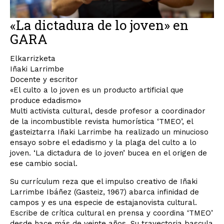
«La dictadura de lo joven» en
GARA
Elkarrizketa
Iñaki Larrimbe
Docente y escritor
«El culto a lo joven es un producto artificial que
produce edadismo»
Multi activista cultural, desde profesor a coordinador
de la incombustible revista humorística ‘TMEO’, el
gasteiztarra Iñaki Larrimbe ha realizado un minucioso
ensayo sobre el edadismo y la plaga del culto a lo
joven. ‘La dictadura de lo joven’ bucea en el origen de
ese cambio social.
Su currículum reza que el impulso creativo de Iñaki
Larrimbe Ibáñez (Gasteiz, 1967) abarca infinidad de
campos y es una especie de estajanovista cultural.
Escribe de crítica cultural en prensa y coordina ‘TMEO’
desde hace más de veinte años. Su trayectoria bascula