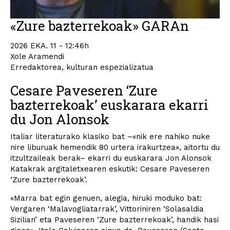
«Zure bazterrekoak» GARAn
2026 EKA. 11 - 12:46h
Xole Aramendi
Erredaktorea, kulturan espezializatua
Cesare Paveseren ‘Zure
bazterrekoak’ euskarara ekarri
du Jon Alonsok
Italiar literaturako klasiko bat –«nik ere nahiko nuke
nire liburuak hemendik 80 urtera irakurtzea», aitortu du
itzultzaileak berak– ekarri du euskarara Jon Alonsok
Katakrak argitaletxearen eskutik: Cesare Paveseren
‘Zure bazterrekoak’.
«Marra bat egin genuen, alegia, hiruki moduko bat:
Vergaren ‘Malavogliatarrak’, Vittoriniren ‘Solasaldia
Sizilian’ eta Paveseren ‘Zure bazterrekoak’, handik hasi