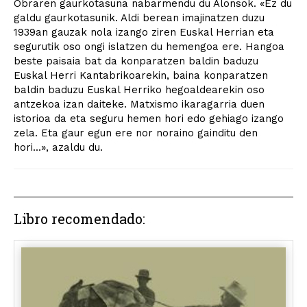
Obraren gaurkotasuna nabarmendu du Alonsok. «Ez du
galdu gaurkotasunik. Aldi berean imajinatzen duzu
1939an gauzak nola izango ziren Euskal Herrian eta
segurutik oso ongi islatzen du hemengoa ere. Hangoa
beste paisaia bat da konparatzen baldin baduzu
Euskal Herri Kantabrikoarekin, baina konparatzen
baldin baduzu Euskal Herriko hegoaldearekin oso
antzekoa izan daiteke. Matxismo ikaragarria duen
istorioa da eta seguru hemen hori edo gehiago izango
zela. Eta gaur egun ere nor noraino gainditu den
hori...», azaldu du.
Libro recomendado: