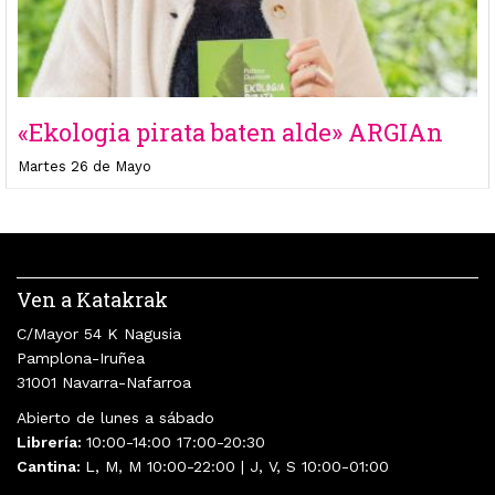
«Ekologia pirata baten alde» ARGIAn
Martes 26 de Mayo
Ven a Katakrak
C/Mayor 54 K Nagusia
Pamplona-Iruñea
31001 Navarra-Nafarroa
Abierto de lunes a sábado
Librería:
10:00-14:00 17:00-20:30
Cantina:
L, M, M 10:00-22:00 | J, V, S 10:00-01:00