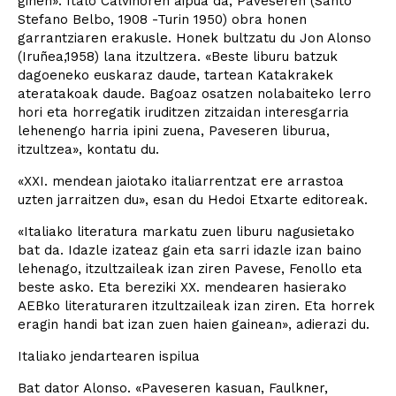
ginen». Italo Calvinoren aipua da, Paveseren (Santo
Stefano Belbo, 1908 -Turin 1950) obra honen
garrantziaren erakusle. Honek bultzatu du Jon Alonso
(Iruñea,1958) lana itzultzera. «Beste liburu batzuk
dagoeneko euskaraz daude, tartean Katakrakek
ateratakoak daude. Bagoaz osatzen nolabaiteko lerro
hori eta horregatik iruditzen zitzaidan interesgarria
lehenengo harria ipini zuena, Paveseren liburua,
itzultzea», kontatu du.
«XXI. mendean jaiotako italiarrentzat ere arrastoa
uzten jarraitzen du», esan du Hedoi Etxarte editoreak.
«Italiako literatura markatu zuen liburu nagusietako
bat da. Idazle izateaz gain eta sarri idazle izan baino
lehenago, itzultzaileak izan ziren Pavese, Fenollo eta
beste asko. Eta bereziki XX. mendearen hasierako
AEBko literaturaren itzultzaileak izan ziren. Eta horrek
eragin handi bat izan zuen haien gainean», adierazi du.
Italiako jendartearen ispilua
Bat dator Alonso. «Paveseren kasuan, Faulkner,