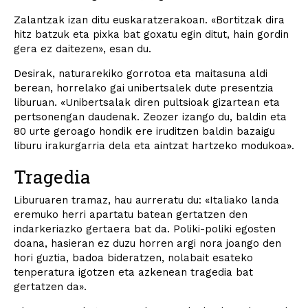
Zalantzak izan ditu euskaratzerakoan. «Bortitzak dira
hitz batzuk eta pixka bat goxatu egin ditut, hain gordin
gera ez daitezen», esan du.
Desirak, naturarekiko gorrotoa eta maitasuna aldi
berean, horrelako gai unibertsalek dute presentzia
liburuan. «Unibertsalak diren pultsioak gizartean eta
pertsonengan daudenak. Zeozer izango du, baldin eta
80 urte geroago hondik ere iruditzen baldin bazaigu
liburu irakurgarria dela eta aintzat hartzeko modukoa».
Tragedia
Liburuaren tramaz, hau aurreratu du: «Italiako landa
eremuko herri apartatu batean gertatzen den
indarkeriazko gertaera bat da. Poliki-poliki egosten
doana, hasieran ez duzu horren argi nora joango den
hori guztia, badoa bideratzen, nolabait esateko
tenperatura igotzen eta azkenean tragedia bat
gertatzen da».