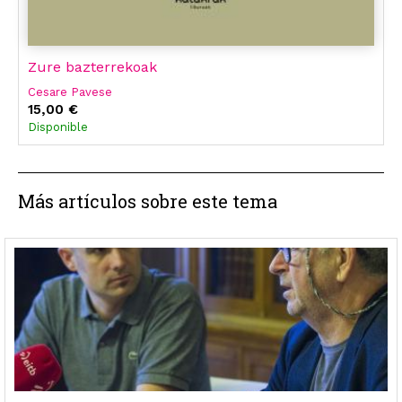
Zure bazterrekoak
Cesare Pavese
15,00 €
Disponible
Más artículos sobre este tema