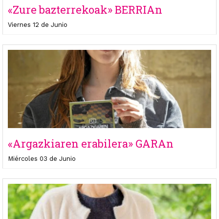
«Zure bazterrekoak» BERRIAn
Viernes 12 de Junio
«Argazkiaren erabilera» GARAn
Miércoles 03 de Junio