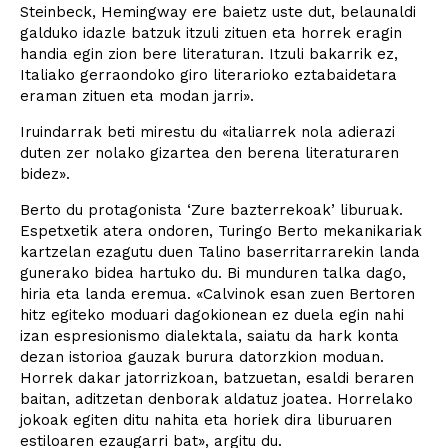
Steinbeck, Hemingway ere baietz uste dut, belaunaldi
galduko idazle batzuk itzuli zituen eta horrek eragin
handia egin zion bere literaturan. Itzuli bakarrik ez,
Italiako gerraondoko giro literarioko eztabaidetara
eraman zituen eta modan jarri».
Iruindarrak beti mirestu du «italiarrek nola adierazi
duten zer nolako gizartea den berena literaturaren
bidez».
Berto du protagonista ‘Zure bazterrekoak’ liburuak.
Espetxetik atera ondoren, Turingo Berto mekanikariak
kartzelan ezagutu duen Talino baserritarrarekin landa
gunerako bidea hartuko du. Bi munduren talka dago,
hiria eta landa eremua. «Calvinok esan zuen Bertoren
hitz egiteko moduari dagokionean ez duela egin nahi
izan espresionismo dialektala, saiatu da hark konta
dezan istorioa gauzak burura datorzkion moduan.
Horrek dakar jatorrizkoan, batzuetan, esaldi beraren
baitan, aditzetan denborak aldatuz joatea. Horrelako
jokoak egiten ditu nahita eta horiek dira liburuaren
estiloaren ezaugarri bat», argitu du.