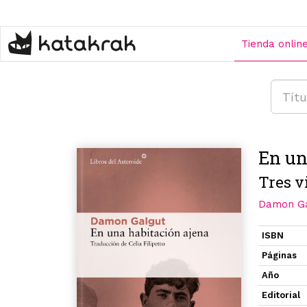
Pasar
al
contenido
Tienda onlin
principal
En un
Tres v
Damon Ga
ISBN
Páginas
Año
Editorial