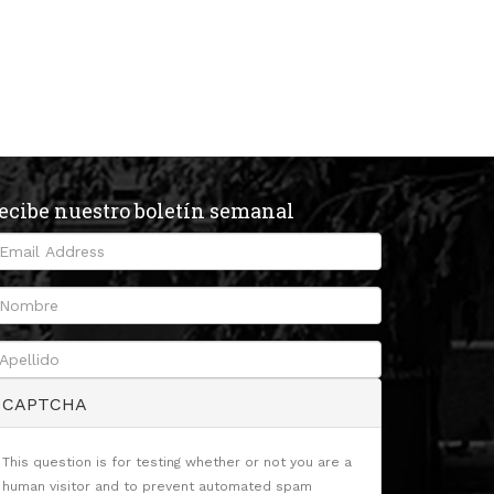
ecibe nuestro boletín semanal
CAPTCHA
This question is for testing whether or not you are a
human visitor and to prevent automated spam