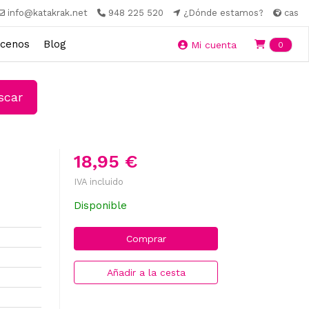
info@katakrak.net
948 225 520
¿Dónde estamos?
cas
cenos
Blog
Ite
Mi cuenta
0
car
18,95 €
IVA incluido
Disponible
Comprar
Añadir a la cesta