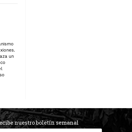
anismo
xiones.
raza un
nco
l
so
ecibe nuestro boletín semanal