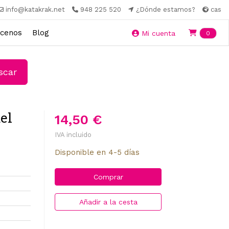
info@katakrak.net
948 225 520
¿Dónde estamos?
cas
cenos
Blog
Ite
Mi cuenta
0
car
el
14,50 €
IVA incluido
Disponible en 4-5 días
Comprar
Añadir a la cesta