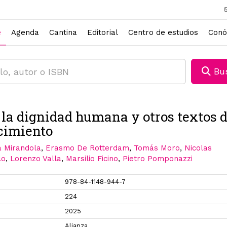
e
Agenda
Cantina
Editorial
Centro de estudios
Conó
Bus
 la dignidad humana y otros textos d
cimiento
a Mirandola
,
Erasmo De Rotterdam
,
Tomás Moro
,
Nicolas
lo
,
Lorenzo Valla
,
Marsilio Ficino
,
Pietro Pomponazzi
978-84-1148-944-7
224
2025
Alianza