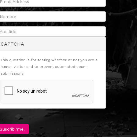
CAPTCHA
This question is for testing whether or not you are a
human visitor and to prevent automated spam
submissions.
Suscribirme!