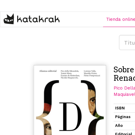
Pasar
al
contenido
Tienda onlin
principal
Sobre
Rena
Pico Dell
Maquiave
ISBN
Páginas
Año
Editorial