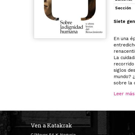
Sección
Siete gen
En una ép
entredic
renacenti
La cuidad
recorrido
siglos de
mundo? ¿C
sobre la 
Leer más
Ven a Katakrak
C/Mayor 54 K Nagusia