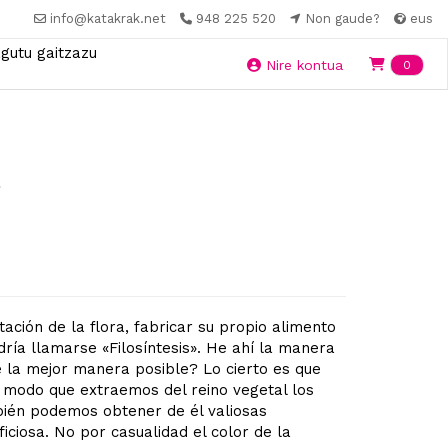
info@katakrak.net
948 225 520
Non gaude?
eus
gutu gaitzazu
Ite
Nire kontua
0
»
ación de la flora, fabricar su propio alimento
dría llamarse «Filosíntesis». He ahí la manera
e la mejor manera posible? Lo cierto es que
modo que extraemos del reino vegetal los
mbién podemos obtener de él valiosas
iosa. No por casualidad el color de la