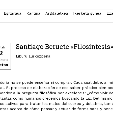
Egitaraua
Kantina
Argitaletxea
Ikerketa gunea
Eza
Santiago Beruete «Filosíntesis
ilak
2
Liburu aurkezpena
zkena
etan
duría no se puede enseñar ni comprar. Cada cual debe, a imit
ual. El proceso de elaboración de ese saber práctico bien po
onder a la pregunta filosófica por excelencia: ¿cómo vivir d
plantas como humanos crecemos buscando la luz. Del mismo 
ios activos para tratar los males del cuerpo y del alma, ta
nzas acerca de cómo pensar y actuar de forma sana y benefic