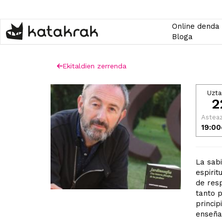
Skip
to
main
Online denda
content
Bloga
Ekitaldien zerrenda
Uzta
2
Astea
19:00
La sabi
espirit
de resp
tanto 
princip
enseña