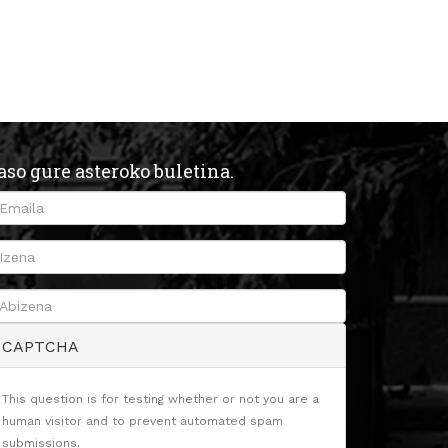
aso gure asteroko buletina.
CAPTCHA
This question is for testing whether or not you are a
human visitor and to prevent automated spam
submissions.