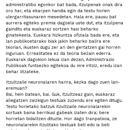
administratibo egonkor bat bada, itzulpenak onak dira
oro har, eta ekarpen handia egin da testu horien
ulergarritasunaren mesedetan. Hala ere, pausu bat
aurrera egiteko premia dagoela uste dut, eta itzulpena
gainditu eta euskaraz sortzen hasi beharko
ginatekeela. Euskara hizkuntza ofiziala bada ere, eta
lan publikoetarako biak jakin beharko balira ere
teorian, ikusten dugu zer ari den gertatzen gai horren
inguruan. Errealitatea ez da teoria bezain ederra.
Euskarak dagokion lekua izan dezan, Administrazio
Publikoak funtsezko egitekoa du nire iritziz, eredu izan
behar litzateke.
Itzultzaile neuronalaren harira, kezka dago zuen lan-
eremuan?
Bai, hein batean, bai. Guk, itzultzeaz gain, euskaraz
ailegatzen zaizkigun testuak zuzendu ere egiten ditugu.
Testu horietako batzuk itzultzaile neuronalarekin
sortuak baina berrikusi gabeak izaten dira; bere
horretan bidaltzen dituzte. Hor dago tranpatxoa, ze
neuronalarekin itzulitako testuak beti edo ia beti