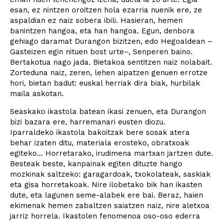
esan, ez nintzen oroitzen hola ezarria nuenik ere, ze
aspaldian ez naiz sobera ibili. Hasieran, hemen
banintzen hangoa, eta han hangoa. Egun, denbora
gehiago daramat Durangon bizitzen, edo Hegoaldean –
Gasteizen egin nituen bost urte–, Senperen baino.
Bertakotua nago jada. Bietakoa sentitzen naiz nolabait.
Zorteduna naiz, zeren, lehen aipatzen genuen errotze
hori, bietan badut: euskal herriak dira biak, hurbilak
maila askotan.
Seaskako ikastola batean ikasi zenuen, eta Durangon
bizi bazara ere, harremanari eusten diozu.
Iparraldeko ikastola bakoitzak bere sosak atera
behar izaten ditu, materiala erosteko, obratxoak
egiteko... Horretarako, irudimena martxan jartzen dute.
Besteak beste, kanpainak egiten dituzte hango
mozkinak saltzeko: garagardoak, txokolateak, saskiak
eta gisa horretakoak. Nire ilobetako bik han ikasten
dute, eta lagunen seme-alabek ere bai. Beraz, haien
ekimenak hemen zabaltzen saiatzen naiz, nire aletxoa
jarriz horrela. Ikastolen fenomenoa oso-oso ederra