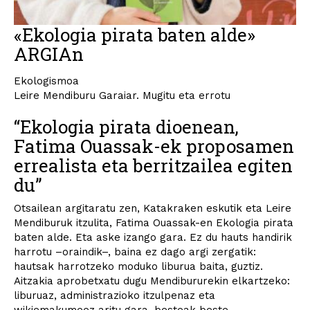
«Ekologia pirata baten alde»
ARGIAn
Ekologismoa
Leire Mendiburu Garaiar. Mugitu eta errotu
“Ekologia pirata dioenean,
Fatima Ouassak-ek proposamen
errealista eta berritzailea egiten
du”
Otsailean argitaratu zen, Katakraken eskutik eta Leire
Mendiburuk itzulita, Fatima Ouassak-en Ekologia pirata
baten alde. Eta aske izango gara. Ez du hauts handirik
harrotu –oraindik–, baina ez dago argi zergatik:
hautsak harrotzeko moduko liburua baita, guztiz.
Aitzakia aprobetxatu dugu Mendibururekin elkartzeko:
liburuaz, administrazioko itzulpenaz eta