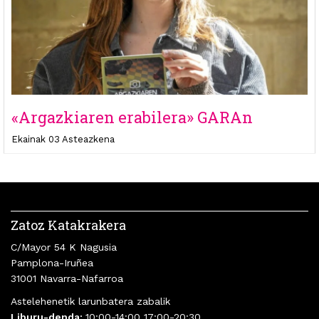
«Argazkiaren erabilera» GARAn
Ekainak 03 Asteazkena
Zatoz Katakrakera
C/Mayor 54 K Nagusia
Pamplona-Iruñea
31001 Navarra-Nafarroa
Astelehenetik larunbatera zabalik
Liburu-denda:
10:00-14:00 17:00-20:30