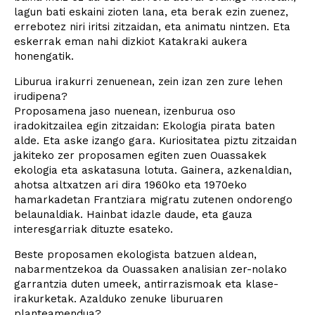
lagun bati eskaini zioten lana, eta berak ezin zuenez,
errebotez niri iritsi zitzaidan, eta animatu nintzen. Eta
eskerrak eman nahi dizkiot Katakraki aukera
honengatik.
Liburua irakurri zenuenean, zein izan zen zure lehen
irudipena?
Proposamena jaso nuenean, izenburua oso
iradokitzailea egin zitzaidan: Ekologia pirata baten
alde. Eta aske izango gara. Kuriositatea piztu zitzaidan
jakiteko zer proposamen egiten zuen Ouassakek
ekologia eta askatasuna lotuta. Gainera, azkenaldian,
ahotsa altxatzen ari dira 1960ko eta 1970eko
hamarkadetan Frantziara migratu zutenen ondorengo
belaunaldiak. Hainbat idazle daude, eta gauza
interesgarriak dituzte esateko.
Beste proposamen ekologista batzuen aldean,
nabarmentzekoa da Ouassaken analisian zer-nolako
garrantzia duten umeek, antirrazismoak eta klase-
irakurketak. Azalduko zenuke liburuaren
planteamendua?