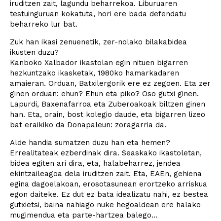
iruditzen zait, lagundu beharrekoa. Liburuaren
testuinguruan kokatuta, hori ere bada defendatu
beharreko lur bat.
Zuk han ikasi zenuenetik, zer-nolako bilakabidea
ikusten duzu?
Kanboko Xalbador ikastolan egin nituen bigarren
hezkuntzako ikasketak, 1980ko hamarkadaren
amaieran. Orduan, Batxilergorik ere ez zegoen. Eta zer
ginen orduan: ehun? Ehun eta piko? Oso gutxi ginen.
Lapurdi, Baxenafarroa eta Zuberoakoak biltzen ginen
han. Eta, orain, bost kolegio daude, eta bigarren lizeo
bat eraikiko da Donapaleun: zoragarria da.
Alde handia sumatzen duzu han eta hemen?
Errealitateak ezberdinak dira. Seaskako ikastoletan,
bidea egiten ari dira, eta, halabeharrez, jendea
ekintzaileagoa dela iruditzen zait. Eta, EAEn, gehiena
egina dagoelakoan, erosotasunean erortzeko arriskua
egon daiteke. Ez dut ez bata idealizatu nahi, ez bestea
gutxietsi, baina nahiago nuke hegoaldean ere halako
mugimendua eta parte-hartzea balego...