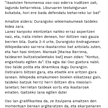
"Ikastolen fenomenoa oso-oso ederra iruditzen zait,
lagundu beharrekoa. Liburuaren testuinguruan
kokatuta, hori ere bada defendatu beharreko lur bat"
Amaitze aldera: Durangoko wikiemakumeak taldeko
kidea zara.
Lanez kanpoko ekintzetan nahiko erraz aspertzen
naiz, eta, iraila iristen denean, hor ibiltzen naiz gauza
berrien bila. Duela 3-4 urte, Durangoko Andragunean
Wikipediarako sarrera-ikastarotxo bat antolatu zuten,
eta han hasi nintzen. Marisak [Marisa Barrena,
taldearen bultzatzaileetako bat] esan zidan: “Kontuz,
engantxatu egiten du”. Eta egia da! Oso gustura nabil.
Oso talde polita eta dinamikoa dugu Durangon.
Ostiralero biltzen gara, eta etxetik ere aritzen gara
lanean. Wikipedia emakumeen bioekin elikatzeaz gain,
taldeko batzuk herriz herri ibiltzen dira misiolari-
lanetan; herrietan taldeak sortu eta ikastaroak
ematen. Gaitzeko lana egiten dute!
Oso lan gratifikantea da, ze itzulpena amaitzen den
momentuan berean argitaratzen da, eta ekarpenaren