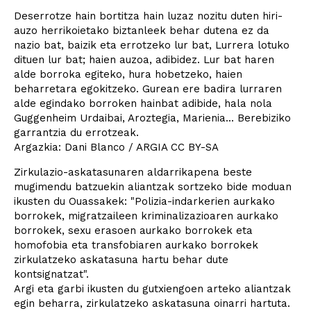
Deserrotze hain bortitza hain luzaz nozitu duten hiri-
auzo herrikoietako biztanleek behar dutena ez da
nazio bat, baizik eta errotzeko lur bat, Lurrera lotuko
dituen lur bat; haien auzoa, adibidez. Lur bat haren
alde borroka egiteko, hura hobetzeko, haien
beharretara egokitzeko. Gurean ere badira lurraren
alde egindako borroken hainbat adibide, hala nola
Guggenheim Urdaibai, Aroztegia, Marienia... Berebiziko
garrantzia du errotzeak.
Argazkia: Dani Blanco / ARGIA CC BY-SA
Zirkulazio-askatasunaren aldarrikapena beste
mugimendu batzuekin aliantzak sortzeko bide moduan
ikusten du Ouassakek: "Polizia-indarkerien aurkako
borrokek, migratzaileen kriminalizazioaren aurkako
borrokek, sexu erasoen aurkako borrokek eta
homofobia eta transfobiaren aurkako borrokek
zirkulatzeko askatasuna hartu behar dute
kontsignatzat".
Argi eta garbi ikusten du gutxiengoen arteko aliantzak
egin beharra, zirkulatzeko askatasuna oinarri hartuta.