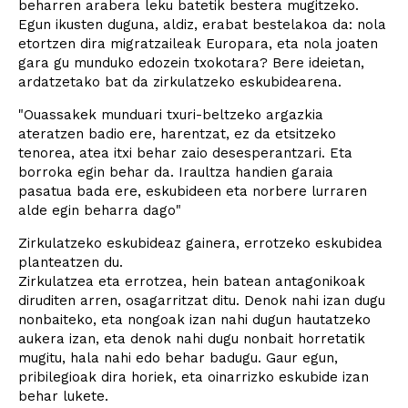
beharren arabera leku batetik bestera mugitzeko.
Egun ikusten duguna, aldiz, erabat bestelakoa da: nola
etortzen dira migratzaileak Europara, eta nola joaten
gara gu munduko edozein txokotara? Bere ideietan,
ardatzetako bat da zirkulatzeko eskubidearena.
"Ouassakek munduari txuri-beltzeko argazkia
ateratzen badio ere, harentzat, ez da etsitzeko
tenorea, atea itxi behar zaio desesperantzari. Eta
borroka egin behar da. Iraultza handien garaia
pasatua bada ere, eskubideen eta norbere lurraren
alde egin beharra dago"
Zirkulatzeko eskubideaz gainera, errotzeko eskubidea
planteatzen du.
Zirkulatzea eta errotzea, hein batean antagonikoak
diruditen arren, osagarritzat ditu. Denok nahi izan dugu
nonbaiteko, eta nongoak izan nahi dugun hautatzeko
aukera izan, eta denok nahi dugu nonbait horretatik
mugitu, hala nahi edo behar badugu. Gaur egun,
pribilegioak dira horiek, eta oinarrizko eskubide izan
behar lukete.