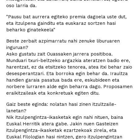
oso larria da.
"Pausu bat aurrera egiteko premia dagoela uste dut,
eta itzulpena gainditu eta euskaraz sortzen hasi
beharko ginatekeela"
Beste zerbait azpimarratu nahi zenuke liburuaren
inguruan?
Asko gustatu zait Ouassaken jarrera positiboa.
Munduari txuri-beltzeko argazkia ateratzen badio ere,
harentzat, ez da etsitzeko tenorea, atea itxi behar zaio
desesperantzari. Eta borroka egin behar da. Iraultza
handien garaia pasatua bada ere, eskubideen eta
norbere lurraren alde egin beharra dago. Proposamen
eraikitzaileak eta konkretuak egiten ditu.
Gaiz beste eginda: nolatan hasi zinen itzultzaile-
lanetan?
Nik itzulpengintza-ikasketak egin nahi nituen, baina
Euskal Herritik atera gabe. Jakin nuen Gasteizen
itzulpengintza-ikasketak ezartzekoak zirela, eta
Euskal Filologian hasi nintzen, gero itzulpengintzan