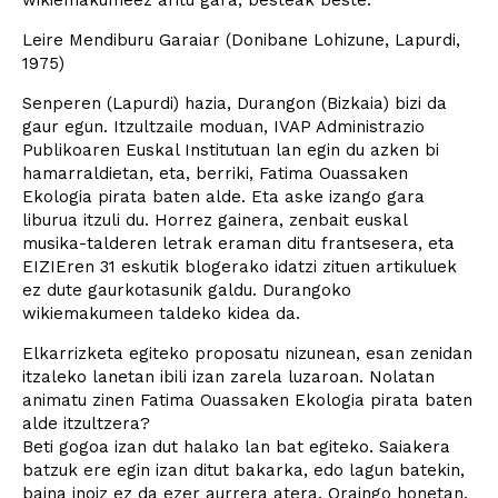
wikiemakumeez aritu gara, besteak beste.
Leire Mendiburu Garaiar (Donibane Lohizune, Lapurdi,
1975)
Senperen (Lapurdi) hazia, Durangon (Bizkaia) bizi da
gaur egun. Itzultzaile moduan, IVAP Administrazio
Publikoaren Euskal Institutuan lan egin du azken bi
hamarraldietan, eta, berriki, Fatima Ouassaken
Ekologia pirata baten alde. Eta aske izango gara
liburua itzuli du. Horrez gainera, zenbait euskal
musika-talderen letrak eraman ditu frantsesera, eta
EIZIEren 31 eskutik blogerako idatzi zituen artikuluek
ez dute gaurkotasunik galdu. Durangoko
wikiemakumeen taldeko kidea da.
Elkarrizketa egiteko proposatu nizunean, esan zenidan
itzaleko lanetan ibili izan zarela luzaroan. Nolatan
animatu zinen Fatima Ouassaken Ekologia pirata baten
alde itzultzera?
Beti gogoa izan dut halako lan bat egiteko. Saiakera
batzuk ere egin izan ditut bakarka, edo lagun batekin,
baina inoiz ez da ezer aurrera atera. Oraingo honetan,