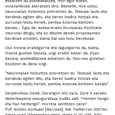
eskatzen du posteditatzea. Hori egin ezean,
nolanahikoak ateratzen dira. Bestetik, nire ustez,
neuronalak hizkuntza pobretzen du. Testuak lautu eta
berdindu egiten ditu, eta berez badira hotzak eta
zurrunak testu horiek, pentsa kolorea kentzen
bazaio... Egia da, euskararako hiruzpalau itzultzaile
neuronal ditugu, eta ez dituzte denek proposamen
berdinak ematen, baina bai oso tonu berekoak.
Oso tresna erabilgarria eta lagungarria da, baina,
tresna guztiak bezala, ongi erabili behar da. Esan
bezala, posteditatzea eskatzen du. Oso-oso gutxitan
itzultzen du dena ongi.
"Neuronalak hizkuntza pobretzen du. Testuak lautu eta
berdindu egiten ditu, eta berez badira hotzak eta
zurrunak testu horiek, pentsa kolorea kentzen bazaio"
Senperekoa izanik, Durangon bizi zara. Zure X sareko
deskribapena esanguratsua iruditu zait: “Hemen hango
eta han hemengo”. Horrela sentitzen zara?
Puf! Noizko kontuak! [Barreak]. Nik Twitterren 2007an
eman nuen lehenengoz izena, duela ia 20 urte. Egia