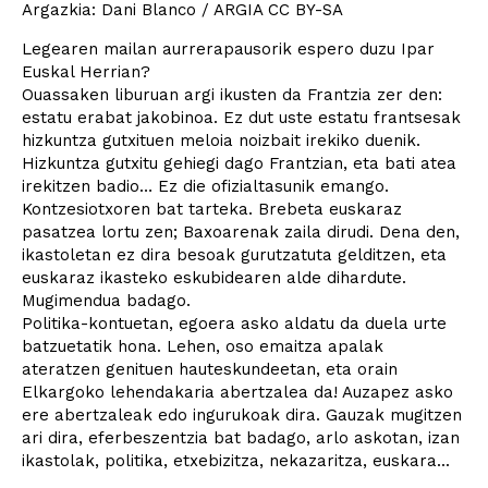
Argazkia: Dani Blanco / ARGIA CC BY-SA
Legearen mailan aurrerapausorik espero duzu Ipar
Euskal Herrian?
Ouassaken liburuan argi ikusten da Frantzia zer den:
estatu erabat jakobinoa. Ez dut uste estatu frantsesak
hizkuntza gutxituen meloia noizbait irekiko duenik.
Hizkuntza gutxitu gehiegi dago Frantzian, eta bati atea
irekitzen badio… Ez die ofizialtasunik emango.
Kontzesiotxoren bat tarteka. Brebeta euskaraz
pasatzea lortu zen; Baxoarenak zaila dirudi. Dena den,
ikastoletan ez dira besoak gurutzatuta gelditzen, eta
euskaraz ikasteko eskubidearen alde dihardute.
Mugimendua badago.
Politika-kontuetan, egoera asko aldatu da duela urte
batzuetatik hona. Lehen, oso emaitza apalak
ateratzen genituen hauteskundeetan, eta orain
Elkargoko lehendakaria abertzalea da! Auzapez asko
ere abertzaleak edo ingurukoak dira. Gauzak mugitzen
ari dira, eferbeszentzia bat badago, arlo askotan, izan
ikastolak, politika, etxebizitza, nekazaritza, euskara...