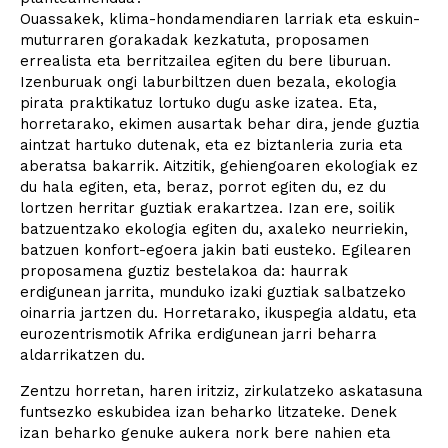
Ouassakek, klima-hondamendiaren larriak eta eskuin-
muturraren gorakadak kezkatuta, proposamen
errealista eta berritzailea egiten du bere liburuan.
Izenburuak ongi laburbiltzen duen bezala, ekologia
pirata praktikatuz lortuko dugu aske izatea. Eta,
horretarako, ekimen ausartak behar dira, jende guztia
aintzat hartuko dutenak, eta ez biztanleria zuria eta
aberatsa bakarrik. Aitzitik, gehiengoaren ekologiak ez
du hala egiten, eta, beraz, porrot egiten du, ez du
lortzen herritar guztiak erakartzea. Izan ere, soilik
batzuentzako ekologia egiten du, axaleko neurriekin,
batzuen konfort-egoera jakin bati eusteko. Egilearen
proposamena guztiz bestelakoa da: haurrak
erdigunean jarrita, munduko izaki guztiak salbatzeko
oinarria jartzen du. Horretarako, ikuspegia aldatu, eta
eurozentrismotik Afrika erdigunean jarri beharra
aldarrikatzen du.
Zentzu horretan, haren iritziz, zirkulatzeko askatasuna
funtsezko eskubidea izan beharko litzateke. Denek
izan beharko genuke aukera nork bere nahien eta