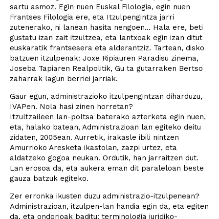
sartu asmoz. Egin nuen Euskal Filologia, egin nuen
Frantses Filologia ere, eta Itzulpengintza jarri
zutenerako, ni lanean hasita nengoen... Hala ere, beti
gustatu izan zait itzultzea, eta lantxoak egin izan ditut
euskaratik frantsesera eta alderantziz. Tartean, disko
batzuen itzulpenak: Joxe Ripiauren Paradisu zinema,
Joseba Tapiaren Realpolitik, Gu ta gutarraken Bertso
zaharrak lagun berriei jarriak.
Gaur egun, administrazioko itzulpengintzan diharduzu,
IVAPen. Nola hasi zinen horretan?
Itzultzaileen lan-poltsa baterako azterketa egin nuen,
eta, halako batean, Administrazioan lan egiteko deitu
zidaten, 2005ean. Aurretik, irakasle ibili nintzen
Amurrioko Aresketa ikastolan, zazpi urtez, eta
aldatzeko gogoa neukan. Ordutik, han jarraitzen dut.
Lan erosoa da, eta aukera eman dit paraleloan beste
gauza batzuk egiteko.
Zer erronka ikusten duzu administrazio-itzulpenean?
Administrazioan, itzulpen-lan handia egin da, eta egiten
da, eta ondorioak baditu: terminologia juridiko-