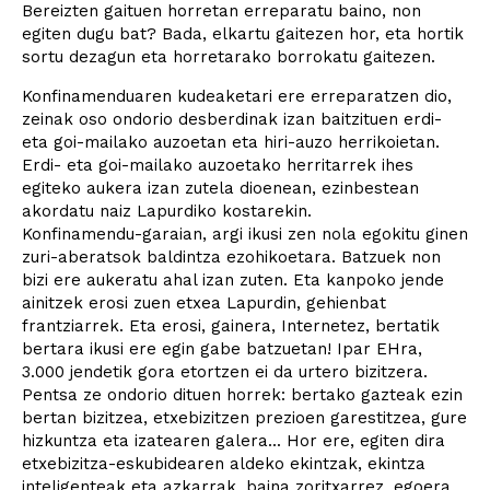
Bereizten gaituen horretan erreparatu baino, non
egiten dugu bat? Bada, elkartu gaitezen hor, eta hortik
sortu dezagun eta horretarako borrokatu gaitezen.
Konfinamenduaren kudeaketari ere erreparatzen dio,
zeinak oso ondorio desberdinak izan baitzituen erdi-
eta goi-mailako auzoetan eta hiri-auzo herrikoietan.
Erdi- eta goi-mailako auzoetako herritarrek ihes
egiteko aukera izan zutela dioenean, ezinbestean
akordatu naiz Lapurdiko kostarekin.
Konfinamendu-garaian, argi ikusi zen nola egokitu ginen
zuri-aberatsok baldintza ezohikoetara. Batzuek non
bizi ere aukeratu ahal izan zuten. Eta kanpoko jende
ainitzek erosi zuen etxea Lapurdin, gehienbat
frantziarrek. Eta erosi, gainera, Internetez, bertatik
bertara ikusi ere egin gabe batzuetan! Ipar EHra,
3.000 jendetik gora etortzen ei da urtero bizitzera.
Pentsa ze ondorio dituen horrek: bertako gazteak ezin
bertan bizitzea, etxebizitzen prezioen garestitzea, gure
hizkuntza eta izatearen galera... Hor ere, egiten dira
etxebizitza-eskubidearen aldeko ekintzak, ekintza
inteligenteak eta azkarrak, baina zoritxarrez, egoera