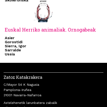
Skowronska
Euskal Herriko animaliak. Ornogabeak
Asier
Gorostidi
Sierra, Igor
Sarralde
Ussia
Zatoz Katakrakera
C/Mayor 54 K Nagusia
Pamplona-Iruñea
31001 Navarra-Nafarroa
Astelehenetik larunbatera zabalik