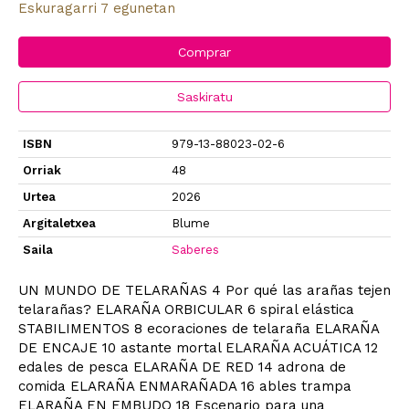
Eskuragarri 7 egunetan
Comprar
Saskiratu
ISBN
979-13-88023-02-6
Orriak
48
Urtea
2026
Argitaletxea
Blume
Saila
Saberes
UN MUNDO DE TELARAÑAS 4 Por qué las arañas tejen
telarañas? ELARAÑA ORBICULAR 6 spiral elástica
STABILIMENTOS 8 ecoraciones de telaraña ELARAÑA
DE ENCAJE 10 astante mortal ELARAÑA ACUÁTICA 12
edales de pesca ELARAÑA DE RED 14 adrona de
comida ELARAÑA ENMARAÑADA 16 ables trampa
ELARAÑA EN EMBUDO 18 Escenario para una