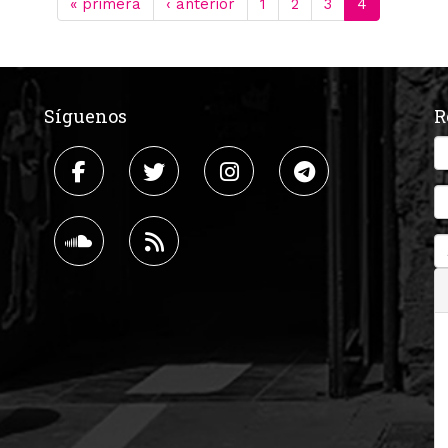
« primera
‹ anterior
1
2
3
4
Síguenos
R