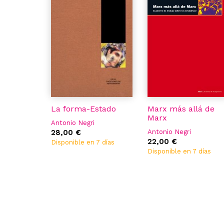
La forma-Estado
Marx más allá de
Marx
Antonio Negri
28,00 €
Antonio Negri
22,00 €
Disponible en 7 días
Disponible en 7 días