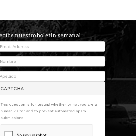
ecibe nuestro boletín semanal
CAPTCHA
This question is for testing whether or not you are a
human visitor and to prevent automated spam
submissions.