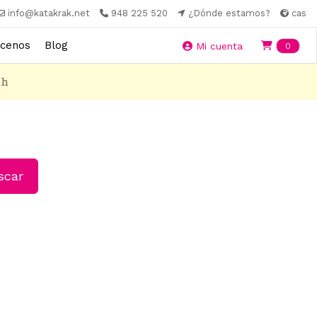
info@katakrak.net
948 225 520
¿Dónde estamos?
cas
cenos
Blog
Ite
Mi cuenta
0
8h
car