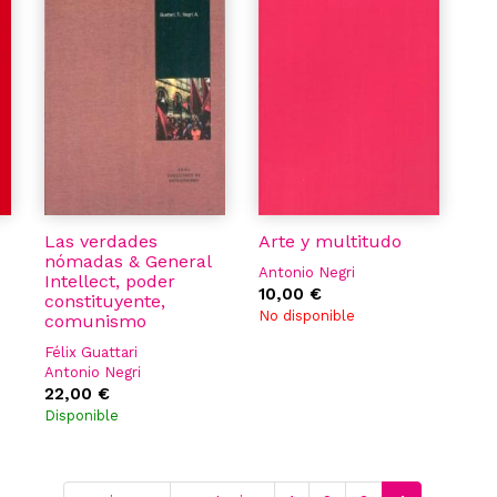
Las verdades
Arte y multitudo
nómadas & General
Antonio Negri
Intellect, poder
10,00 €
constituyente,
No disponible
comunismo
Félix Guattari
Antonio Negri
22,00 €
Disponible