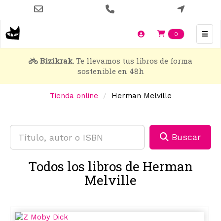
Pasar
al
contenido
Items en t
0
principal
Bizikrak.
Te llevamos tus libros de forma
sostenible en 48h
Tienda online
Herman Melville
Buscar
Todos los libros de Herman
Melville