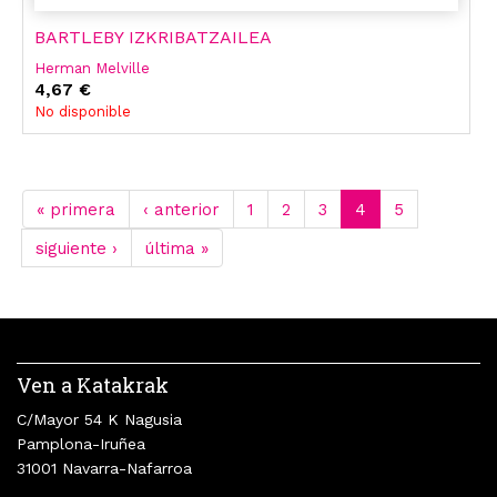
BARTLEBY IZKRIBATZAILEA
Herman Melville
4,67 €
No disponible
« primera
‹ anterior
1
2
3
4
5
siguiente ›
última »
Ven a Katakrak
C/Mayor 54 K Nagusia
Pamplona-Iruñea
31001 Navarra-Nafarroa