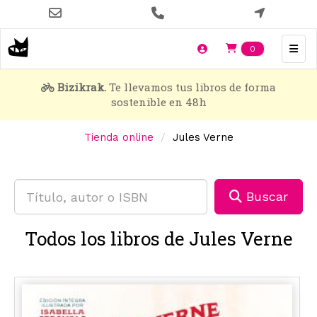
Pasar
al
contenido
Items en t
0
principal
Bizikrak.
Te llevamos tus libros de forma
sostenible en 48h
Tienda online
Jules Verne
Buscar
Todos los libros de Jules Verne