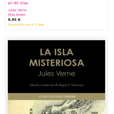
en 80 días
Jules Verne
Shia Green
9,95 €
Disponible en 4-5 días