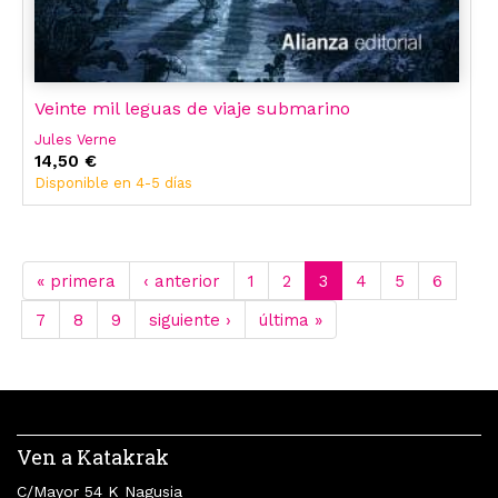
Veinte mil leguas de viaje submarino
Jules Verne
14,50 €
Disponible en 4-5 días
« primera
‹ anterior
1
2
3
4
5
6
7
8
9
siguiente ›
última »
Ven a Katakrak
C/Mayor 54 K Nagusia