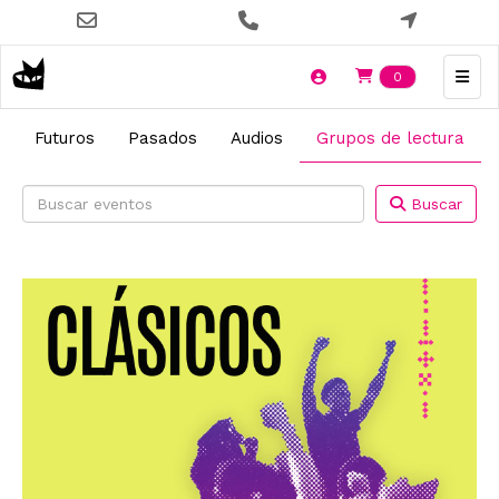
Pasar
al
contenido
Items en t
0
principal
Futuros
Pasados
Audios
Grupos de lectura
Buscar