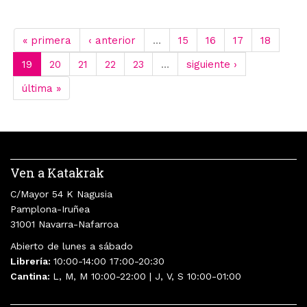
« primera
‹ anterior
…
15
16
17
18
19
20
21
22
23
…
siguiente ›
última »
Ven a Katakrak
C/Mayor 54 K Nagusia
Pamplona-Iruñea
31001 Navarra-Nafarroa
Abierto de lunes a sábado
Librería:
10:00-14:00 17:00-20:30
Cantina:
L, M, M 10:00-22:00 | J, V, S 10:00-01:00