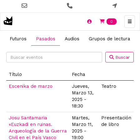
Pasar
al
contenido
Items en t
0
principal
Futuros
Pasados
Audios
Grupos de lectura
Buscar
Título
Fecha
Escenika de marzo
Jueves,
Teatro
Marzo 13,
2025 -
18:30
Josu Santamaria
Martes,
Presentación
«Euzkadi en ruinas.
Marzo 11,
de libro
Arqueología de la Guerra
2025 -
Civil en el País Vasco
19:00