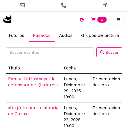
Pasar
al
contenido
Items en t
0
principal
Futuros
Pasados
Audios
Grupos de lectura
Buscar
Título
Fecha
Ramon Uriz «Anayet la
Lunes,
Presentación
defensora de glaciares»
Diciembre
de libro
29, 2025 -
19:00
«Un grito por la infancia
Lunes,
Presentación
en Gaza»
Diciembre
de libro
22, 2025 -
19:00