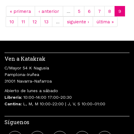
« primera
‹ anterior
…
5
6
7
8
9
10
11
12
13
…
siguiente ›
última »
Ven a Katakrak
C/Mayor 54 K Nagusia
Pamplona-Iruñea
31001 Navarra-Nafarroa
Abierto de lunes a sábado
Librería:
10:00-14:00 17:00-20:30
Cantina:
L, M, M 10:00-22:00 | J, V, S 10:00-01:00
Síguenos