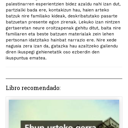
palestinarren esperientzien bidez azaldu nahi izan dut,
partzialki bada ere, kontakizun hau, haien arteko
batzuk nire familiako kideak, deskribatutako pasarte
batzuetan presente egon zirenak. Lekuko izan nintzen
gertaeretan neure oroitzapenak gehitu ditut, baita nire
familiaren eta beste batzuen materialak zein lehen
pertsonan idatzitako hainbat narrazio ere. Nire xede
nagusia zera izan da, gatazka hau azaltzeko gailendu
diren ikuspegi gehienetatik oso ezberdin den
ikuspuntua ematea.
Libro recomendado: