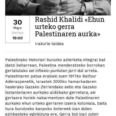
Rashid Khalidi «Ehun
30
urteko gerra
Mayo
Palestinaren aurka»
Viernes
19:00
Irakurle taldea
Palestinako historiari buruzko azterketa integral bat
idatzi beharrean, Palestina menderatzeko borrokan
gertatutako sei inflexio-puntutan jarri dut arreta.
Palestinaren patua erabaki zuen 1917ko Balfour
Adierazpenetik, Israelek 2000ko hamarkadaren
hasierako Gazako Zerrendako setio eta Gazako
biztanleriaren aurkako aldizkako gerretara, sei
gertaera horiek nabarmentzen dute Palestinaren
aurkako ehun urteko gerraren izaera koloniala, baita
hura burutzeko kanpoko botereek izan duten
ezinbesteko eginkizuna ere. Gerra bizi izan zuten