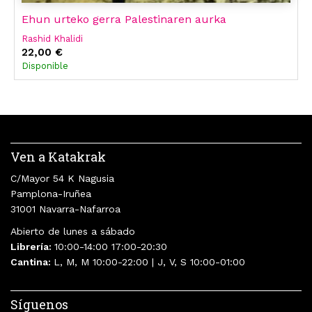
Ehun urteko gerra Palestinaren aurka
Rashid Khalidi
22,00 €
Disponible
Ven a Katakrak
C/Mayor 54 K Nagusia
Pamplona-Iruñea
31001 Navarra-Nafarroa
Abierto de lunes a sábado
Librería:
10:00-14:00 17:00-20:30
Cantina:
L, M, M 10:00-22:00 | J, V, S 10:00-01:00
Síguenos