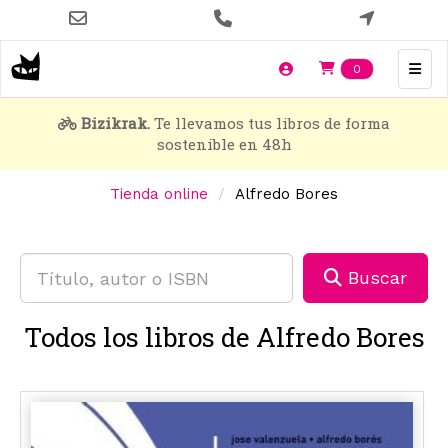
Pasar
al
contenido
Items en t
0
principal
Bizikrak.
Te llevamos tus libros de forma
sostenible en 48h
Tienda online
Alfredo Bores
Buscar
Todos los libros de Alfredo Bores