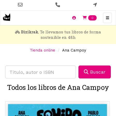
Pasar
al
contenido
Items en t
0
principal
Bizikrak.
Te llevamos tus libros de forma
sostenible en 48h
Tienda online
Ana Campoy
Buscar
Todos los libros de Ana Campoy