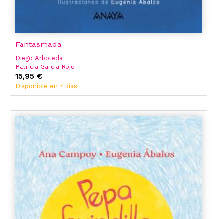
Fantasmada
Diego Arboleda
Patricia Garcia Rojo
Ana Campoy
15,95 €
Ledicia Costas
Disponible en 7 días
El Hematocrítico