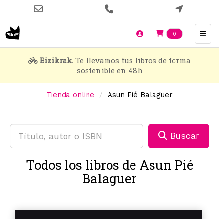
Pasar
al
contenido
Items en t
0
principal
Bizikrak.
Te llevamos tus libros de forma
sostenible en 48h
Tienda online
Asun Pié Balaguer
Buscar
Todos los libros de Asun Pié
Balaguer