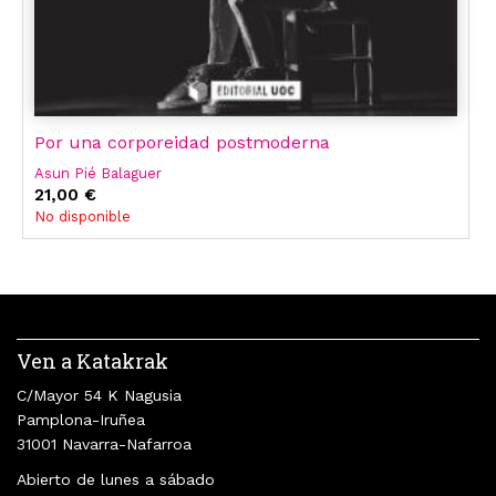
Por una corporeidad postmoderna
Asun Pié Balaguer
21,00 €
No disponible
Ven a Katakrak
C/Mayor 54 K Nagusia
Pamplona-Iruñea
31001 Navarra-Nafarroa
Abierto de lunes a sábado