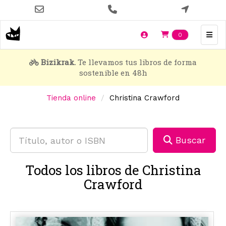
Pasar
al
contenido
Items en t
0
principal
Bizikrak.
Te llevamos tus libros de forma
sostenible en 48h
Tienda online
Christina Crawford
Buscar
Todos los libros de Christina
Crawford