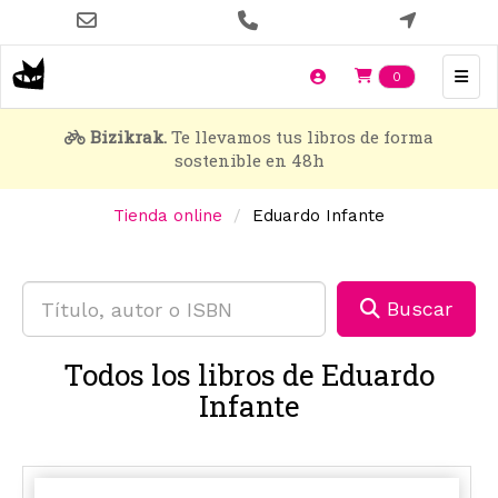
Pasar
al
contenido
Items en t
0
principal
Bizikrak.
Te llevamos tus libros de forma
sostenible en 48h
Tienda online
Eduardo Infante
Buscar
Todos los libros de Eduardo
Infante