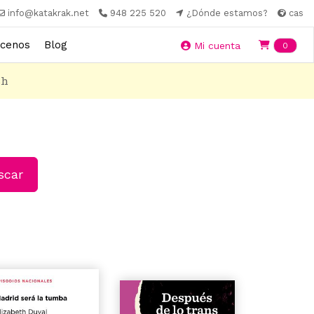
info@katakrak.net
948 225 520
¿Dónde estamos?
cas
cenos
Blog
Ite
Mi cuenta
0
8h
car