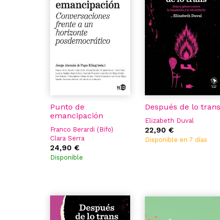
Punto de
Después de lo tran
emancipación
Elizabeth Duval
Franco Berardi (Bifo)
22,90 €
Clara Serra
Disponible en 7 días
Chantal Mouffe
24,90 €
Elizabeth Duval
Disponible
Javier Saez
Luciana Cadahia
Juan Grabois
José Luis Villacañas
Berlanga