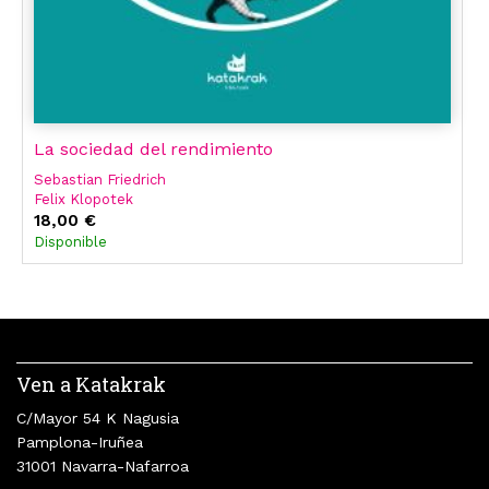
La sociedad del rendimiento
Sebastian Friedrich
Felix Klopotek
Dars Distelhorst
18,00 €
Detlef Hartmann
Disponible
Greta Wagner
Mark Fisher
Sarah Diehl
Volker Schürmann
Ven a Katakrak
C/Mayor 54 K Nagusia
Pamplona-Iruñea
31001 Navarra-Nafarroa