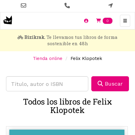
Pasar
al
contenido
Items en t
0
principal
Bizikrak.
Te llevamos tus libros de forma
sostenible en 48h
Tienda online
Felix Klopotek
Buscar
Todos los libros de Felix
Klopotek