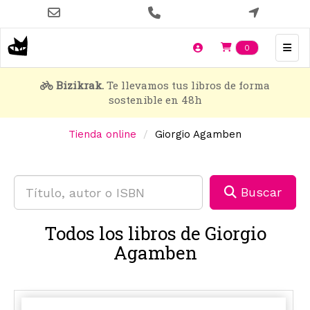
Pasar
al
contenido
Items en t
0
principal
Bizikrak.
Te llevamos tus libros de forma
sostenible en 48h
Tienda online
Giorgio Agamben
Buscar
Todos los libros de Giorgio
Agamben