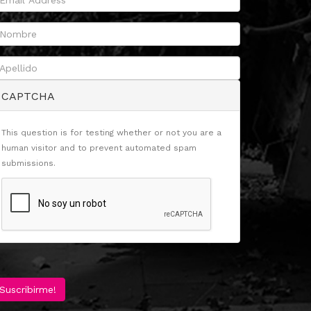
CAPTCHA
This question is for testing whether or not you are a
human visitor and to prevent automated spam
submissions.
Suscribirme!