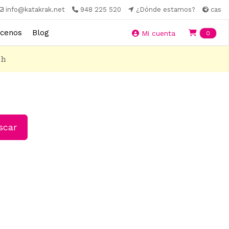
info@katakrak.net
948 225 520
¿Dónde estamos?
cas
cenos
Blog
Ite
Mi cuenta
0
8h
car