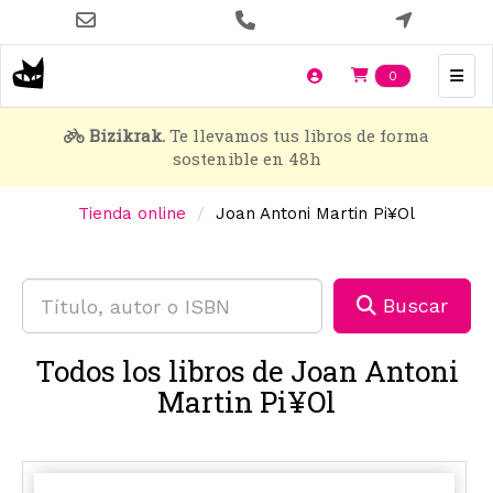
Pasar
al
contenido
Items en t
0
principal
Bizikrak.
Te llevamos tus libros de forma
sostenible en 48h
Tienda online
Joan Antoni Martin Pi¥Ol
Buscar
Todos los libros de Joan Antoni
Martin Pi¥Ol