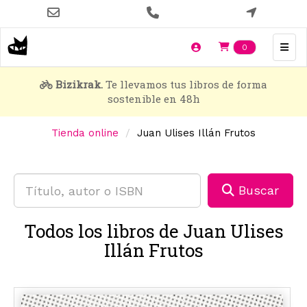
Pasar
al
contenido
Items en t
0
principal
Bizikrak.
Te llevamos tus libros de forma
sostenible en 48h
Tienda online
Juan Ulises Illán Frutos
Buscar
Todos los libros de Juan Ulises
Illán Frutos