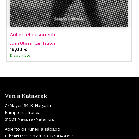
Gol en el descuento
Juan Ulises Illán Frutos
16,00 €
Disponible
Ven a Katakrak
C/Mayor 54 K Nagusia
Pamplona-Iruñea
31001 Navarra-Nafarroa
Abierto de lunes a sábado
Librería:
10:00-14:00 17:00-20:30