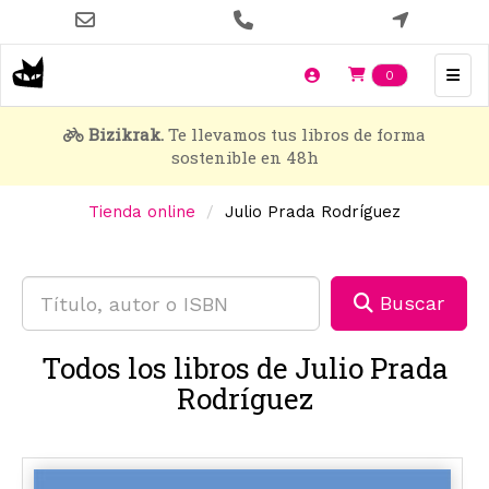
Pasar
al
contenido
Items en t
0
principal
Bizikrak.
Te llevamos tus libros de forma
sostenible en 48h
Tienda online
Julio Prada Rodríguez
Buscar
Todos los libros de Julio Prada
Rodríguez