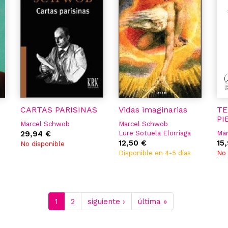
CARTAS PARISINAS
Vidas imaginarias
TE
PI
Marcel Schwob
Marcel Schwob
29,94 €
Lure Sotuela Elorriaga
Ma
12,50 €
15
No disponible
Disponible en 4-5 días
No 
1
2
siguiente ›
última »