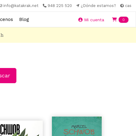
info@katakrak.net
948 225 520
¿Dónde estamos?
cas
cenos
Blog
Ite
Mi cuenta
0
8h
car