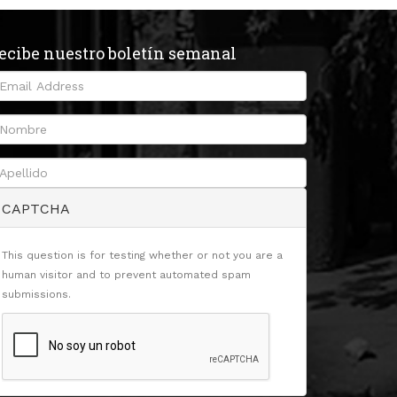
ecibe nuestro boletín semanal
CAPTCHA
This question is for testing whether or not you are a
human visitor and to prevent automated spam
submissions.