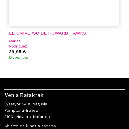
EL UNIVERSO DE HOWARD HAWKS
Marias
Rodriguez
Miguel Marías
39,95 €
Fernando Rodriguez Lafuente
Disponible
Eduardo Torres-Dulce
Ven a Katakrak
C/Mayor 54 K Nagusia
Pamplona-Iruñea
31001 Navarra-Nafarroa
Abierto de lunes a sábado