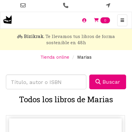
Pasar
al
contenido
Items en t
0
principal
Bizikrak.
Te llevamos tus libros de forma
sostenible en 48h
Tienda online
Marias
Buscar
Todos los libros de Marias