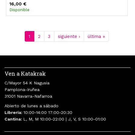
16,00 €
Disponible
1
2
3
siguiente ›
última »
Ven a Katakrak
C/Mayor 54 K Nagusia
Pamplona-Iruñea
31001 Navarra-Nafarroa
Abierto de lunes a sábado
Librería:
10:00-14:00 17:00-20:30
Cantina:
L, M, M 10:00-22:00 | J, V, S 10:00-01:00