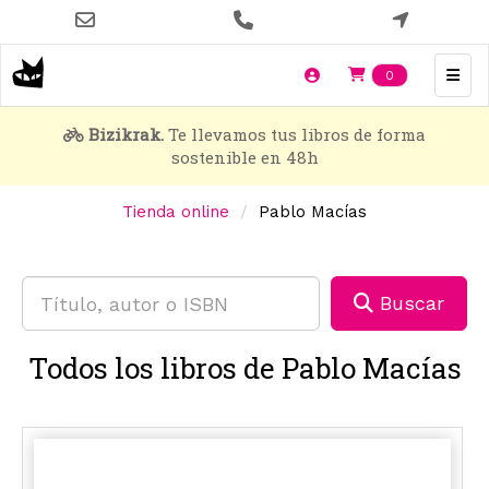
Pasar
al
contenido
Items en t
0
principal
Bizikrak.
Te llevamos tus libros de forma
sostenible en 48h
Tienda online
Pablo Macías
Buscar
Todos los libros de Pablo Macías