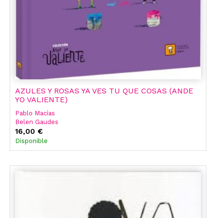
AZULES Y ROSAS YA VES TU QUE COSAS (ANDE
YO VALIENTE)
Pablo Macías
Belen Gaudes
16,00 €
Disponible