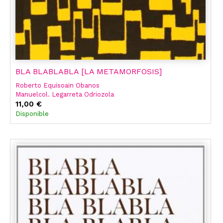
BLA BLABLABLA [LA METAMORFOSIS]
Roberto Equisoain Obanos
Manuelcol. Legarreta Odriozola
Garikoitzed. Lit. Fraga Angoitia
11,00 €
Disponible