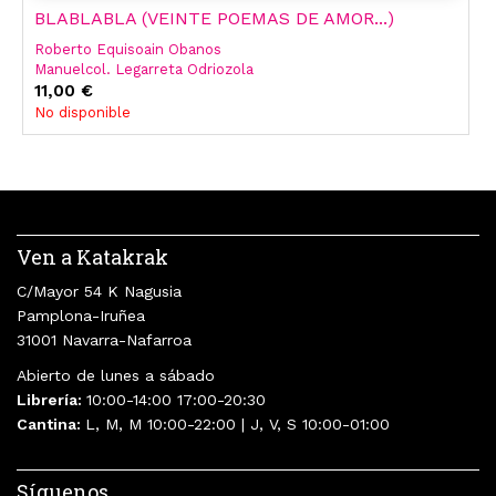
BLABLABLA (VEINTE POEMAS DE AMOR...)
Roberto Equisoain Obanos
Manuelcol. Legarreta Odriozola
Garikoitzed. Lit. Fraga Angoitia
11,00 €
No disponible
Ven a Katakrak
C/Mayor 54 K Nagusia
Pamplona-Iruñea
31001 Navarra-Nafarroa
Abierto de lunes a sábado
Librería:
10:00-14:00 17:00-20:30
Cantina:
L, M, M 10:00-22:00 | J, V, S 10:00-01:00
Síguenos