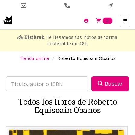
Pasar
al
contenido
Items en t
0
principal
Bizikrak.
Te llevamos tus libros de forma
sostenible en 48h
Tienda online
Roberto Equisoain Obanos
Buscar
Todos los libros de Roberto
Equisoain Obanos