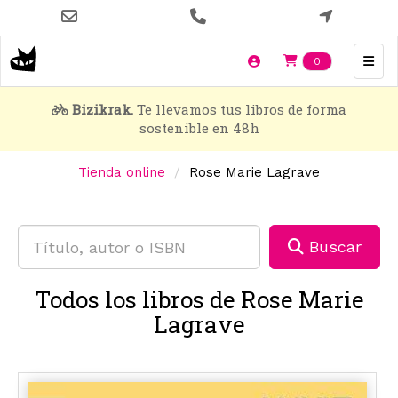
Pasar
al
contenido
Items en t
0
principal
Bizikrak.
Te llevamos tus libros de forma
sostenible en 48h
Tienda online
Rose Marie Lagrave
Buscar
Todos los libros de Rose Marie
Lagrave