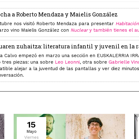
cha a Roberto Mendaza y Maielis González
tubre nos visitó Roberto Mendaza para presentar
Habitació
rzo vino Maielis González con
Nuclear
y también tienes el au
uaren zuhaitza: literatura infantil y juvenil en la 
a Calvo empezó en marzo una sección en EUSKALERRIA IRRATIA 
 tres piezas: una sobre
Leo Leonni
, otra sobre
Gabrielle Vin
tible alejar a la juventud de las pantallas y ver diez minutos
nversación.
15
Mayo
Viernes