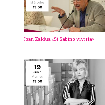
Miércoles
19:00
Iban Zaldua «Si Sabino viviría»
19
Junio
Viernes
19:00