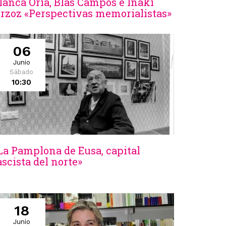
lanca Oria, Blas Campos e Iñaki
rzoz «Perspectivas memorialistas»
06
Junio
Sábado
10:30
La Pamplona de Eusa, capital
ascista del norte»
18
Junio