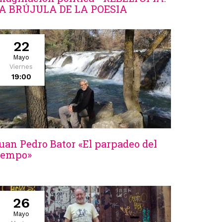
A BRÚJULA DE LA POESIA
22
Mayo
Viernes
19:00
uan Pedro Bator «El parpadeo del
iempo»
26
Mayo