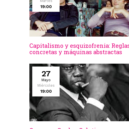
Martes
19:00
Capitalismo y esquizofrenia: Regla
concretas y máquinas abstractas
27
Mayo
Miércoles
19:00