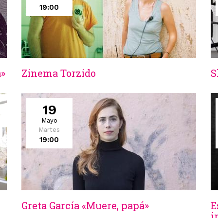
19:00
a»
Zinema Torzido
S
19
Mayo
Martes
19:00
Greta García «Muere, papá»
E
i