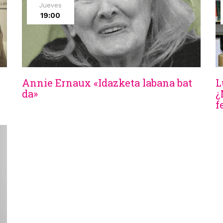
Jueves
19:00
Annie Ernaux «Idazketa labana bat
L
da»
¿
f