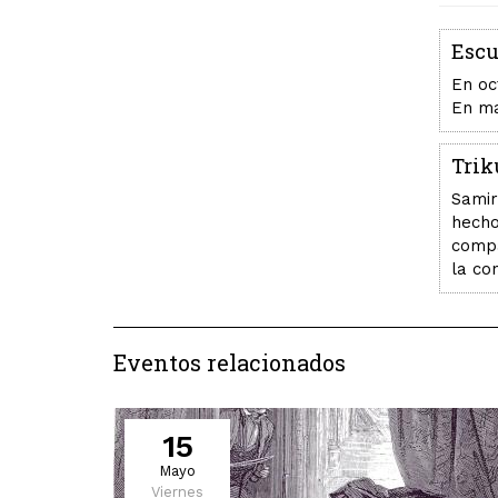
Escu
En oc
En ma
Trik
Samir
hecho
compa
la co
Eventos relacionados
15
Mayo
Viernes