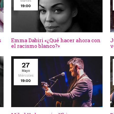
Martes
19:00
s
Emma Dabiri «¿Qué hacer ahora con
J
el racismo blanco?»
v
27
Mayo
Miércoles
19:00