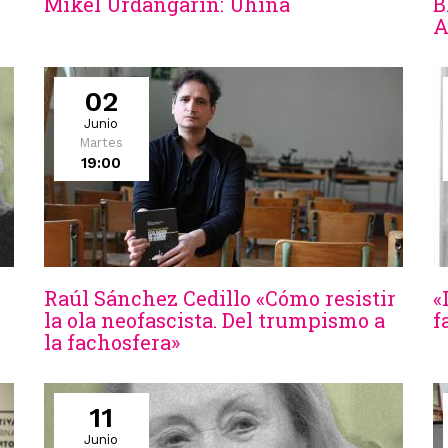
Mikel Urdangarin: Uhina
B
A
02
Junio
Martes
19:00
Raúl Sánchez Cedillo «Cómo resistir
«
la ola neofascista. Del trumpismo a
f
la fachosfera»
11
Junio