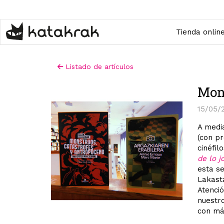
Pasar
al
contenido
Tienda onlin
principal
Listado de artículos
Mons
15/05/
A media
(con pr
cinéfil
de lo j
esta s
Lakast
Atenci
nuestr
con más