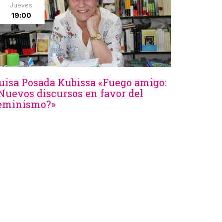
Jueves
19:00
uisa Posada Kubissa «Fuego amigo:
Nuevos discursos en favor del
eminismo?»