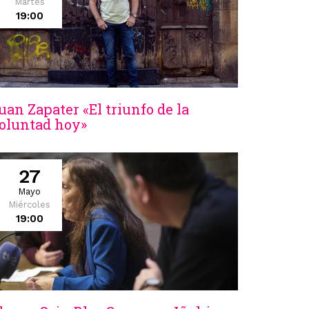
Martes
19:00
uan Zapater «El triunfo de la
oluntad hoy»
27
Mayo
Miércoles
19:00