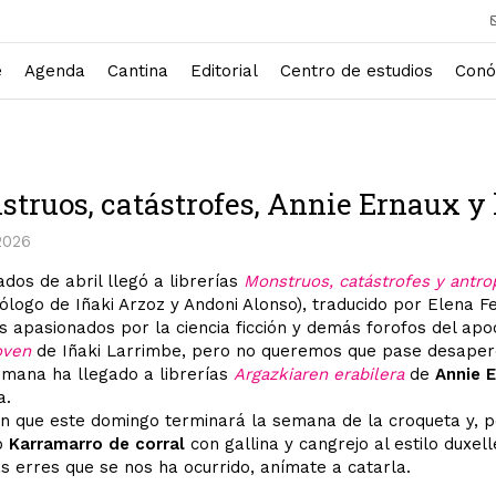
e
Agenda
Cantina
Editorial
Centro de estudios
Conó
truos, catástrofes, Annie Ernaux y
2026
dos de abril llegó a librerías
Monstruos, catástrofes y antro
ólogo de Iñaki Arzoz y Andoni Alonso), traducido por Elena 
os apasionados por la ciencia ficción y demás forofos del apoc
oven
de Iñaki Larrimbe, pero no queremos que pase desaperc
emana ha llegado a librerías
Argazkiaren erabilera
de
Annie E
a.
ón que este domingo terminará la semana de la croqueta y, p
o
Karramarro de corral
con gallina y cangrejo al estilo duxel
 erres que se nos ha ocurrido, anímate a catarla.