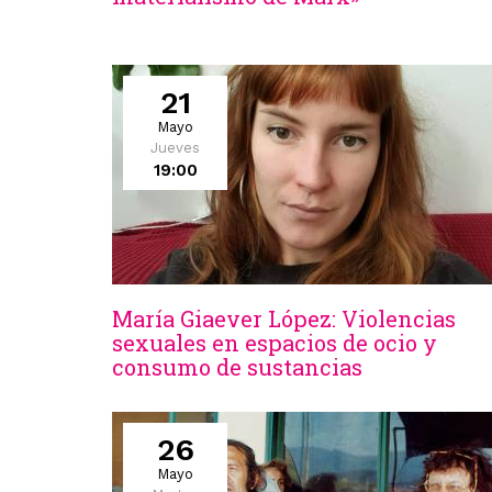
21
Mayo
Jueves
19:00
María Giaever López: Violencias
sexuales en espacios de ocio y
consumo de sustancias
26
Mayo