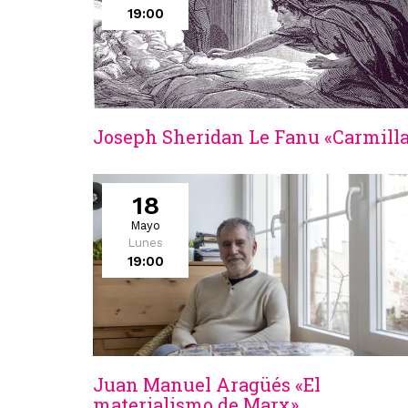
19:00
Joseph Sheridan Le Fanu «Carmill
18
Mayo
Lunes
19:00
Juan Manuel Aragüés «El
materialismo de Marx»