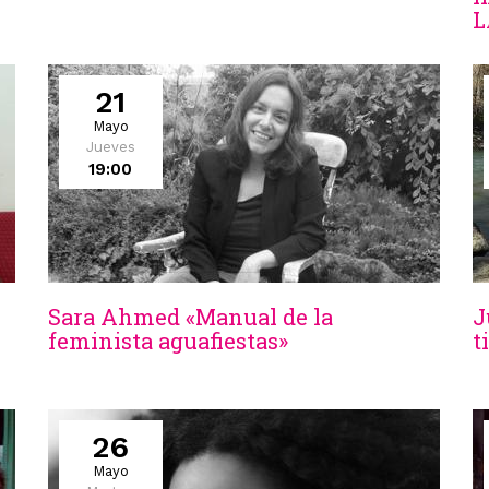
L
21
Mayo
Jueves
19:00
Sara Ahmed «Manual de la
J
feminista aguafiestas»
t
26
Mayo