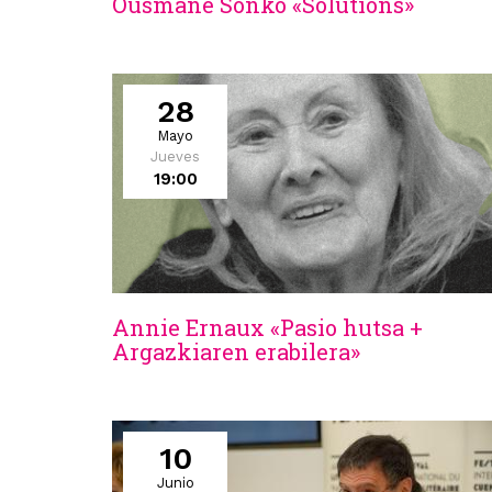
Ousmane Sonko «Solutions»
28
Mayo
Jueves
19:00
Annie Ernaux «Pasio hutsa +
Argazkiaren erabilera»
10
Junio