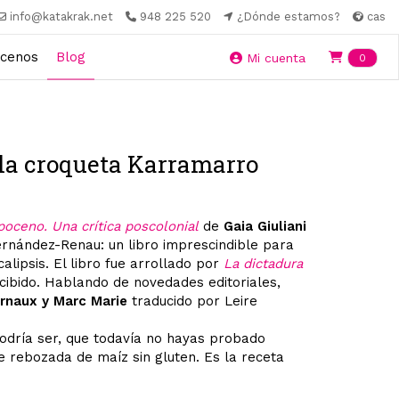
info@katakrak.net
948 225 520
¿Dónde estamos?
cas
cenos
Blog
Ite
Mi cuenta
0
 la croqueta Karramarro
poceno. Una crítica poscolonial
de
Gaia Giuliani
Fernández-Renau: un libro imprescindible para
alipsis. El libro fue arrollado por
La dictadura
ibido. Hablando de novedades editoriales,
rnaux y Marc Marie
traducido por Leire
odría ser, que todavía no hayas probado
le rebozada de maíz sin gluten. Es la receta