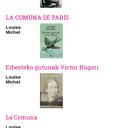
LA COMUNA DE PARÍS
Louise
Michel
Erbesteko gutunak Victor Hugori
Louise
Michel
La Comuna
Louise