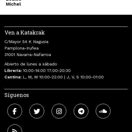
Michel
Ven a Katakrak
C/Mayor 54 K Nagusia
Pamplona-Iruñea
31001 Navarra-Nafarroa
Abierto de lunes a sábado
Librería:
10:00-14:00 17:00-20:30
Cantina:
L, M, M 10:00-22:00 | J, V, S 10:00-01:00
Síguenos