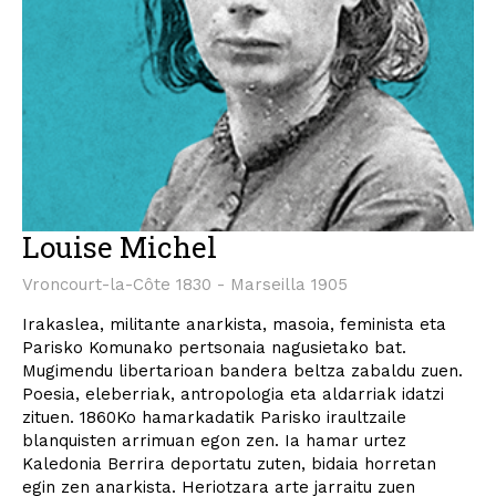
Louise Michel
Vroncourt-la-Côte 1830 - Marseilla 1905
Irakaslea, militante anarkista, masoia, feminista eta
Parisko Komunako pertsonaia nagusietako bat.
Mugimendu libertarioan bandera beltza zabaldu zuen.
Poesia, eleberriak, antropologia eta aldarriak idatzi
zituen. 1860Ko hamarkadatik Parisko iraultzaile
blanquisten arrimuan egon zen. Ia hamar urtez
Kaledonia Berrira deportatu zuten, bidaia horretan
egin zen anarkista. Heriotzara arte jarraitu zuen