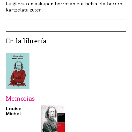
langileriaren askapen borrokan eta behin eta berriro
kartzelatu zuten.
En la librería:
Memorias
Louise
Michel