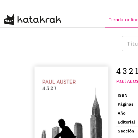
Pasar
al
contenido
Tienda onlin
principal
4 3 2 
Paul Aust
ISBN
Páginas
Año
Editorial
Sección