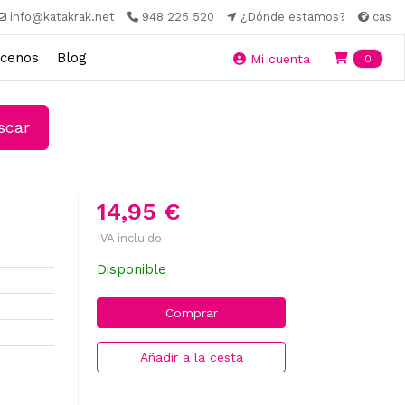
info@katakrak.net
948 225 520
¿Dónde estamos?
cas
cenos
Blog
Ite
Mi cuenta
0
car
14,95 €
IVA incluido
Disponible
Comprar
Añadir a la cesta