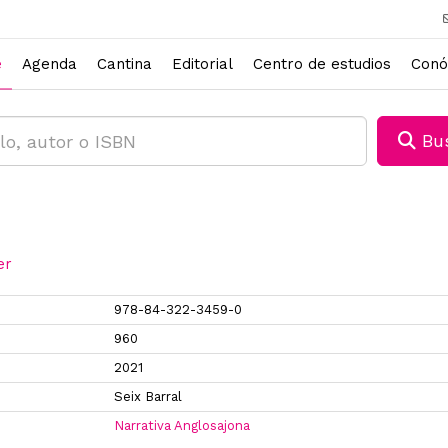
e
Agenda
Cantina
Editorial
Centro de estudios
Conó
Bus
1
er
978-84-322-3459-0
960
2021
Seix Barral
Narrativa Anglosajona