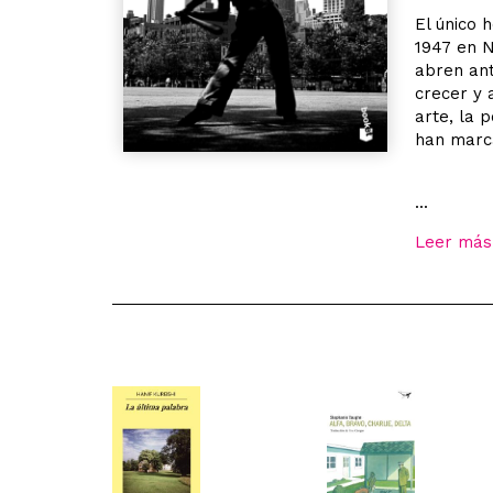
El único 
1947 en N
abren ant
crecer y 
arte, la 
han marca
...
Leer más