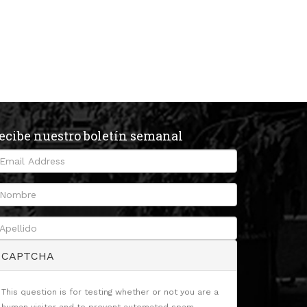
ecibe nuestro boletín semanal
CAPTCHA
This question is for testing whether or not you are a