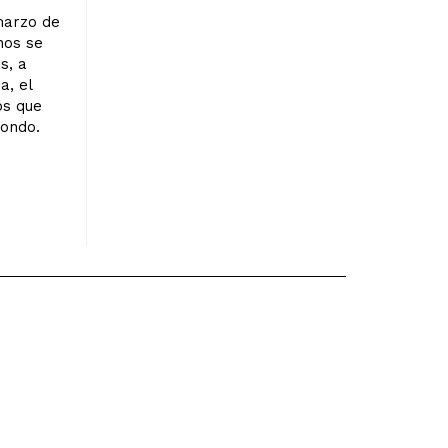
marzo de
nos se
s, a
a, el
os que
fondo.