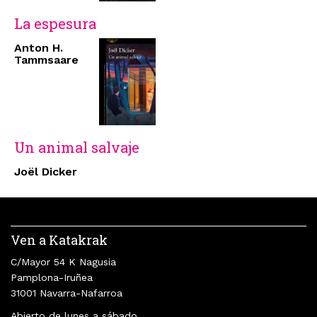
La espesura
Anton H.
Tammsaare
Un animal salvaje
Joël Dicker
Ven a Katakrak
C/Mayor 54 K Nagusia
Pamplona-Iruñea
31001 Navarra-Nafarroa
Abierto de lunes a sábado