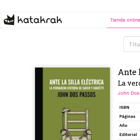
Pasar
al
contenido
Tienda onlin
principal
Ante l
La ver
John Dos
ISBN
Páginas
Año
Editorial