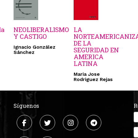
la
NEOLIBERALISMO
LA
Y CASTIGO
NORTEAMERICANIZ
DE LA
Ignacio González
SEGURIDAD EN
Sánchez
AMERICA
LATINA
Maria Jose
Rodriguez Rejas
Síguenos
R