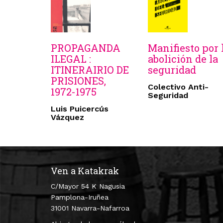
PROPAGANDA
Manifiesto por 
ILEGAL :
abolición de la
ITINERAIRIO DE
seguridad
PRISIONES,
Colectivo Anti-
1972-1975
Seguridad
Luis Puicercús
Vázquez
Ven a Katakrak
C/Mayor 54 K Nagusia
Pamplona-Iruñea
31001 Navarra-Nafarroa