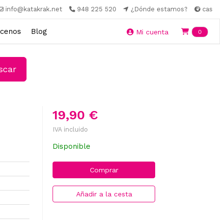
info@katakrak.net
948 225 520
¿Dónde estamos?
cas
cenos
Blog
Ite
Mi cuenta
0
car
19,90 €
IVA incluido
Disponible
Comprar
Añadir a la cesta