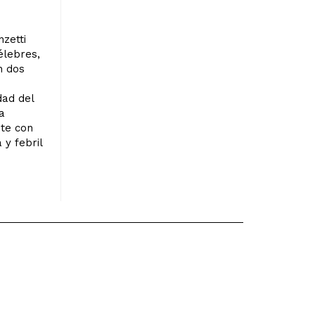
zetti
élebres,
n dos
dad del
a
nte con
 y febril