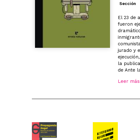
Sección
El 23 de 
fueron ej
dramático
inmigrant
comunista
jurado y 
ejecución
la public
de Ante la
Leer más