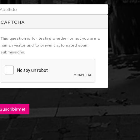
CAPTCHA
This question is for testing whether or not you are a
human visitor and to prevent automated spam
submissions.
Suscribirme!