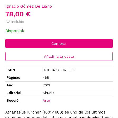
Ignacio Gómez De Liaño
78,00 €
IVA incluido
Disponible
Comprar
Añadir a la cesta
ISBN
978-84-17996-90-1
Páginas
468
Año
2019
Editorial
Siruela
Sección
Arte
Athanasius Kircher (1601-1680) es uno de los últimos
grandes ejemplos del sabio universal que domina todas