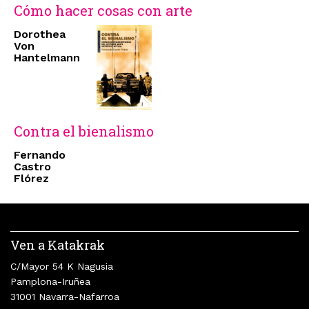
Cómo hacer cosas con arte
Dorothea
Von
Hantelmann
Contra el bienalismo
Fernando
Castro
Flórez
Ven a Katakrak
C/Mayor 54 K Nagusia
Pamplona-Iruñea
31001 Navarra-Nafarroa