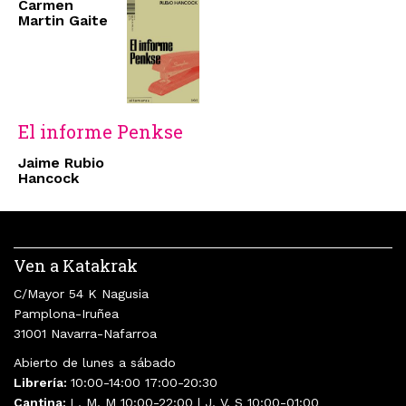
Carmen
Martin Gaite
El informe Penkse
Jaime Rubio
Hancock
Ven a Katakrak
C/Mayor 54 K Nagusia
Pamplona-Iruñea
31001 Navarra-Nafarroa
Abierto de lunes a sábado
Librería:
10:00-14:00 17:00-20:30
Cantina:
L, M, M 10:00-22:00 | J, V, S 10:00-01:00