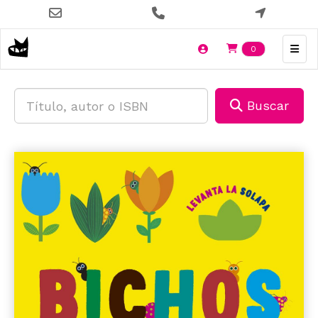
Pasar
al
contenido
Items en t
0
principal
Buscar