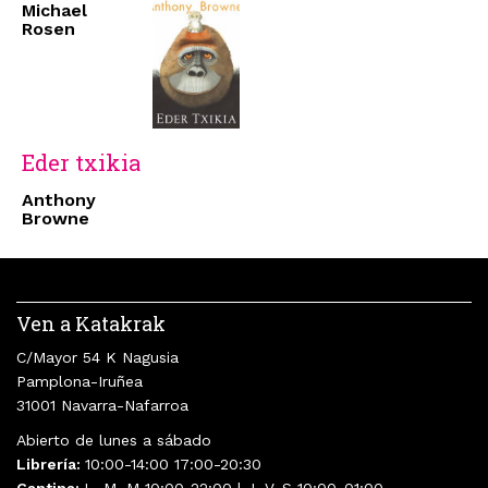
Michael
Rosen
Eder txikia
Anthony
Browne
Ven a Katakrak
C/Mayor 54 K Nagusia
Pamplona-Iruñea
31001 Navarra-Nafarroa
Abierto de lunes a sábado
Librería:
10:00-14:00 17:00-20:30