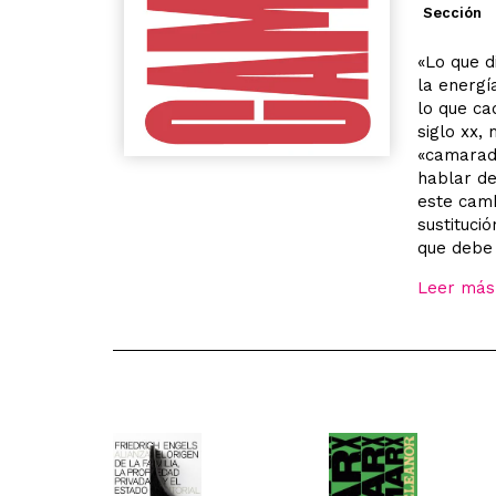
Sección
«Lo que d
la energí
lo que ca
siglo xx,
«camarada
hablar de
este camb
sustituci
que debe 
Leer más