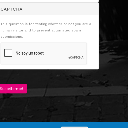
CAPTCHA
This question is for testing whether or not you are a
human visitor and to prevent automated spam
submissions.
Suscribirme!