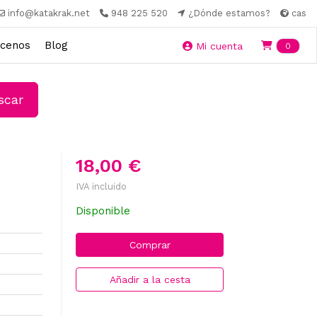
info@katakrak.net
948 225 520
¿Dónde estamos?
cas
cenos
Blog
Ite
Mi cuenta
0
car
18,00 €
IVA incluido
Disponible
Comprar
Añadir a la cesta