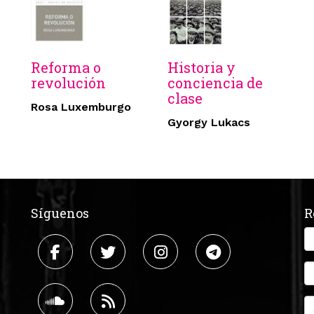
Reforma o
Historia y
revolución
conciencia de
clase
Rosa Luxemburgo
Gyorgy Lukacs
Síguenos
R