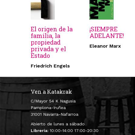
El origen de la
¡SIEMPRE
familia, la
ADELANTE!
propiedad
Eleanor Marx
privada y el
Estado
Friedrich Engels
Ven a Katakrak
C/Mayor 54 K Nagusia
Pamplona-Iruñea
31001 Navarra-Nafarroa
Abierto de lunes a sábado
Librería:
10:00-14:00 17:00-20:30