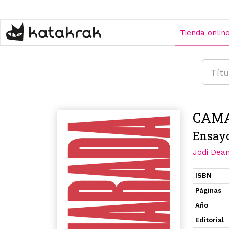
Pasar
al
contenido
Tienda onlin
principal
CAM
Ensayo
Jodi Dea
ISBN
Páginas
Año
Editorial