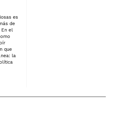
iosas es
 más de
 En el
 como
oír
en que
nea: la
lítica