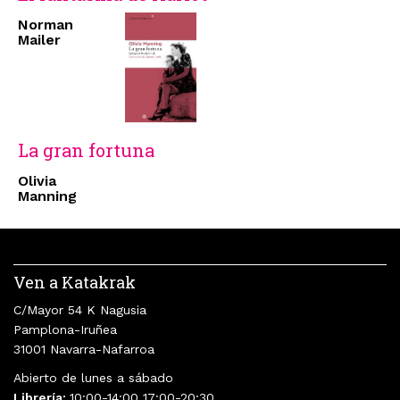
Norman
Mailer
La gran fortuna
Olivia
Manning
Ven a Katakrak
C/Mayor 54 K Nagusia
Pamplona-Iruñea
31001 Navarra-Nafarroa
Abierto de lunes a sábado
Librería:
10:00-14:00 17:00-20:30