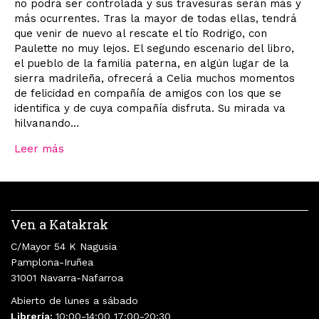
no podrá ser controlada y sus travesuras serán más y
más ocurrentes. Tras la mayor de todas ellas, tendrá
que venir de nuevo al rescate el tío Rodrigo, con
Paulette no muy lejos. El segundo escenario del libro,
el pueblo de la familia paterna, en algún lugar de la
sierra madrileña, ofrecerá a Celia muchos momentos
de felicidad en compañía de amigos con los que se
identifica y de cuya compañía disfruta. Su mirada va
hilvanando...
Leer más
Ven a Katakrak
C/Mayor 54 K Nagusia
Pamplona-Iruñea
31001 Navarra-Nafarroa
Abierto de lunes a sábado
Librería:
10:00-14:00 17:00-20:30