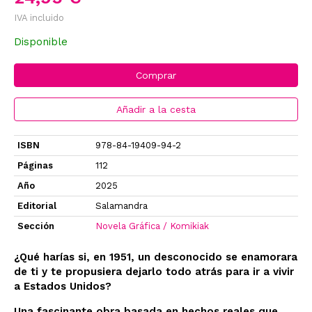
IVA incluido
Disponible
Comprar
Añadir a la cesta
ISBN
978-84-19409-94-2
Páginas
112
Año
2025
Editorial
Salamandra
Sección
Novela Gráfica / Komikiak
¿Qué harías si, en 1951, un desconocido se enamorara
de ti y te propusiera dejarlo todo atrás para ir a vivir
a Estados Unidos?
Una fascinante obra basada en hechos reales que