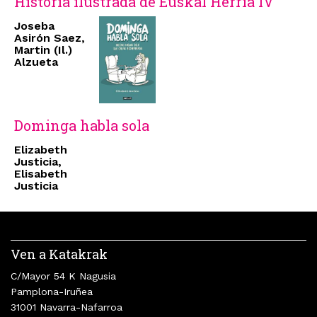
Historia ilustrada de Euskal Herria IV
Joseba
Asirón Saez,
Martin (Il.)
Alzueta
Dominga habla sola
Elizabeth
Justicia,
Elisabeth
Justicia
Ven a Katakrak
C/Mayor 54 K Nagusia
Pamplona-Iruñea
31001 Navarra-Nafarroa