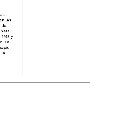
ras
en las
a de
nista
 1918 y
n. La
ncipio
 la