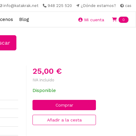
info@katakrak.net
948 225 520
¿Dónde estamos?
cas
cenos
Blog
Ite
Mi cuenta
0
car
25,00 €
IVA incluido
Disponible
Comprar
Añadir a la cesta