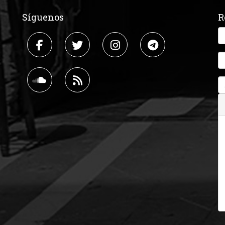
Síguenos
R