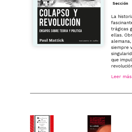
Sección
La histor
fascinant
trágicas 
ellas. Ob
alemana, 
siempre v
singulari
que impul
revolució
Leer más