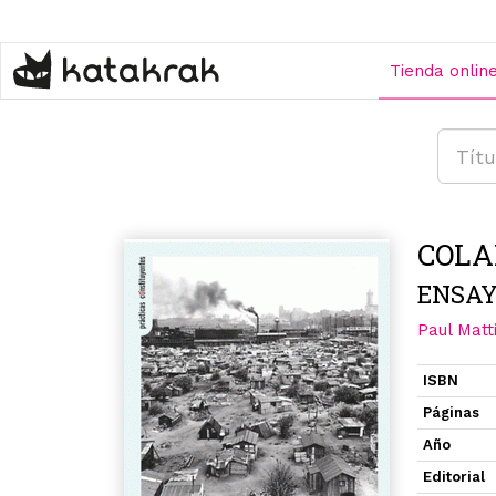
Pasar
al
contenido
Tienda onlin
principal
COLA
ENSAY
Paul Matt
ISBN
Páginas
Año
Editorial