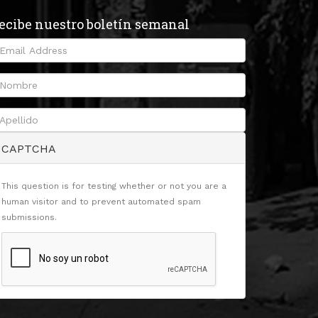
ecibe nuestro boletín semanal
CAPTCHA
This question is for testing whether or not you are a
human visitor and to prevent automated spam
submissions.