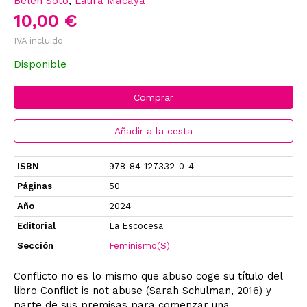
Belen Soto
,
Laura Macaya
10,00 €
IVA incluido
Disponible
Comprar
Añadir a la cesta
ISBN
978-84-127332-0-4
Páginas
50
Año
2024
Editorial
La Escocesa
Sección
Feminismo(S)
Conflicto no es lo mismo que abuso coge su título del
libro Conflict is not abuse (Sarah Schulman, 2016) y
parte de sus premisas para comenzar una