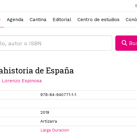
e
Agenda
Cantina
Editorial
Centro de estudios
Conó
Bus
ahistoria de España
i Lorenzo Espinosa
978-84-940771-1-1
2019
Artizarra
Larga Duracion