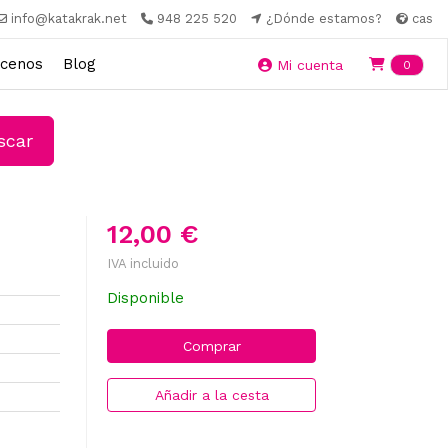
info@katakrak.net
948 225 520
¿Dónde estamos?
cas
cenos
Blog
Ite
Mi cuenta
0
car
12,00 €
IVA incluido
Disponible
Comprar
Añadir a la cesta