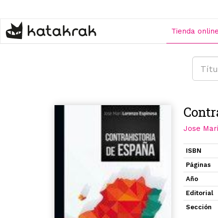
Pasar
al
contenido
Tienda onlin
principal
Contr
Jose Mar
ISBN
Páginas
Año
Editorial
Sección