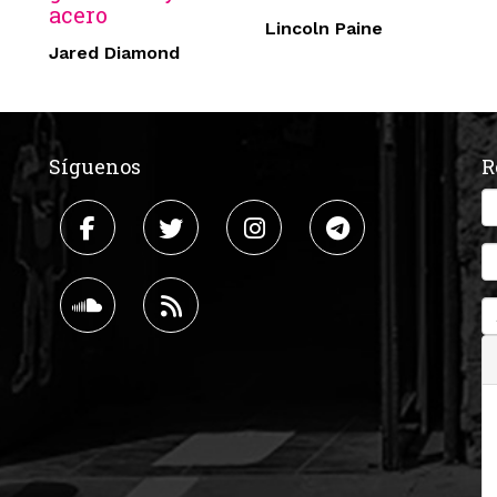
acero
Lincoln Paine
Jared Diamond
Síguenos
R