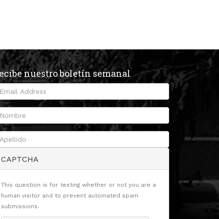
ecibe nuestro boletín semanal
CAPTCHA
This question is for testing whether or not you are a
human visitor and to prevent automated spam
submissions.