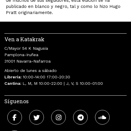
de muchos de sus seguidores, esta edición se ha
publicado en blanco y negro, tal y como lo hizo Hugo
Pratt originariamente.
Ven a Katakrak
C/Mayor 54 K Nagusia
Pamplona-Iruñea
31001 Navarra-Nafarroa
Abierto de lunes a sábado
Librería:
10:00-14:00 17:00-20:30
Cantina:
L, M, M 10:00-22:00 | J, V, S 10:00-01:00
Síguenos